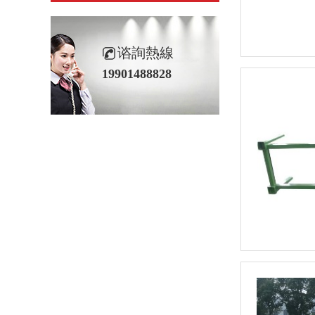
谘詢熱線
19901488828