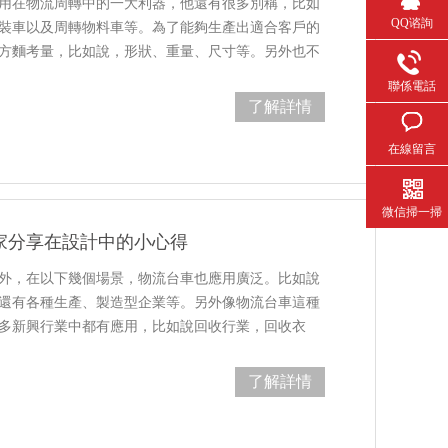
物流周轉中的一大利器，他還有很多別稱，比如
QQ谘詢
、工裝車以及周轉物料車等。為了能夠生產出適合客戶的
方麵考量，比如說，形狀、重量、尺寸等。另外也不
，…
聯係電話
了解詳情
在線留言
微信掃一掃
家分享在設計中的小心得
，在以下幾個場景，物流台車也應用廣泛。比如說
外還有各種生產、製造型企業等。另外像物流台車這種
新興行業中都有應用，比如說回收行業，回收衣
應用，…
了解詳情