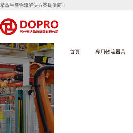
精益生產物流解決方案提供商！
首頁
專用物流器具
隱藏式馬桶水箱支架
好色视频APP下载架
好色
手推車
汽車行業
烏龜車
化纖
變速箱托盤
保險杠料架
發動機料架
絲車/
輪胎架
衝壓件料架
儀表盤料架
轉向機料架
消聲器料架
KD包裝箱
網箱
衛浴行業
鋼板
化工
懸掛料架