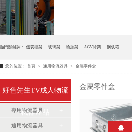
氣瓶料架
貨架
熱門關鍵詞：
儀表盤架
玻璃架
輪胎架
AGV貨架
鋼板箱
您的位置：
首頁
>
通用物流器具
>
金屬零件盒
金屬零件盒
好色先生TV成人物流
專用物流器具
機器產品
通用物流器具