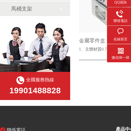
QQ谘詢
馬桶支架
聯係電話
在線留言
金屬零件盒
1、主體材質0.7mm厚的熱鍍
微信掃一掃
全國服務熱線
19901488828
產品中
聯係電話