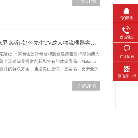
了解詳情
QQ谘詢
聯係電話
Makinex(麥克尼克斯)-好色先生TV成人物流機器客戶案例
麥克尼克斯)是一家包含設計研發和製造建築租賃行業的澳大
在線留言
。為全球建築業提供創新和特有的建築產品。Makinex
的解決方案，通過提供更快、更容易、更安全的
微信掃一掃
了解詳情