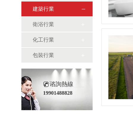
建築行業
衛浴行業
化工行業
包裝行業
谘詢熱線
19901488828