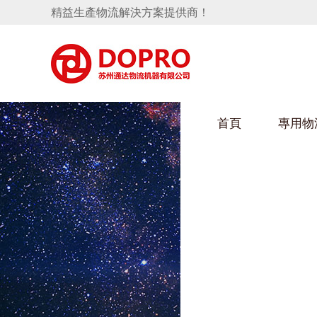
精益生產物流解決方案提供商！
首頁
專用物
隱藏式馬桶水箱支架
好色视频APP下载架
手推車
汽車行業
變速箱托盤
保險杠料架
發動機料架
輪胎架
衝壓件料架
儀表盤料架
轉向機料架
消聲器料架
KD包裝箱
網箱
衛浴行業
懸掛料架