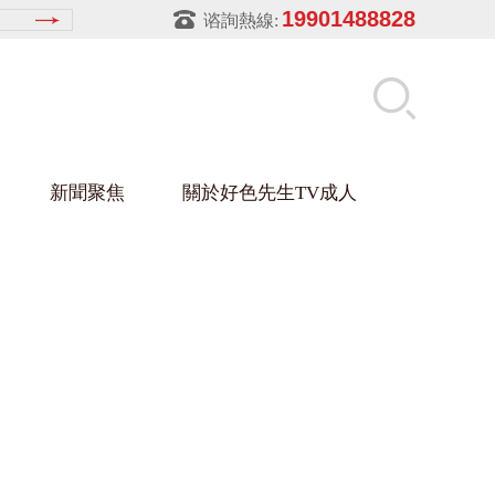
19901488828
谘詢熱線:
新聞聚焦
關於好色先生TV成人
先生APPIOS下载架
盒
材架
玻璃架
幕牆架
浴缸托盤