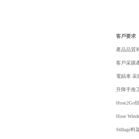
客戶要求
產品品質
客戶采購
電鎬車 采購
升降手推工
Hose2G
Hose W
Stillag