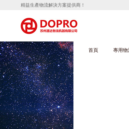
精益生產物流解決方案提供商！
首頁
專用物
隱藏式馬桶水箱支架
好色视频APP下载架
手推車
汽車行業
變速箱托盤
保險杠料架
發動機料架
輪胎架
衝壓件料架
儀表盤料架
轉向機料架
消聲器料架
KD包裝箱
網箱
衛浴行業
懸掛料架