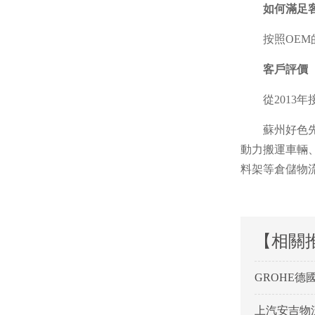
如何滿足
按照OE
客戶評價
從201
蘇州好色
動力搬運車輛
料架等倉儲物
【相關
GROHE德
上汽安吉物