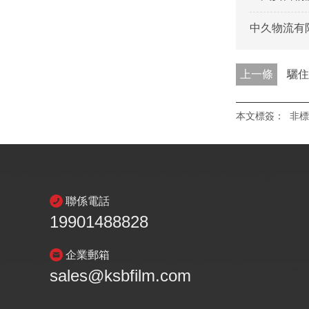
中久物流有
上一條
驪住
本文標簽：
非標
聯係電話
19901488828
企業郵箱
sales@ksbfilm.com