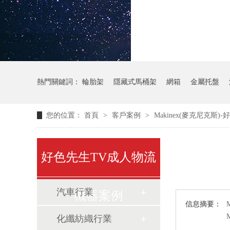
氣瓶料架
熱門關鍵詞：
輪胎架
隱藏式馬桶架
網箱
金屬托盤
您的位置：
首頁
>
客戶案例
>
Makinex(麥克尼克斯
好色先生TV成人物流
汽車行業
機器案例
信息摘要：
化纖紡織行業