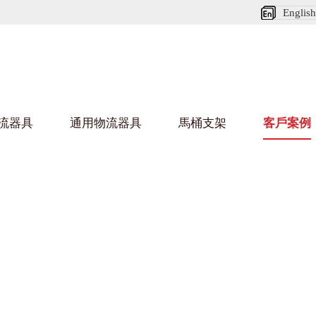
English
流器具
通用物流器具
馬桶支架
客戶案例
好色网站在线观看架
好色
烏龜車/平台車
化纖紡織行業
金屬零件
建築行業
絲車/紡絲車
布車/布匹架
絲箱
鋁型
鋼板箱
化工行業
金屬托盤
包裝行業