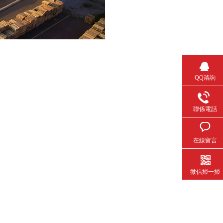
QQ谘詢
聯係電話
在線留言
微信掃一掃