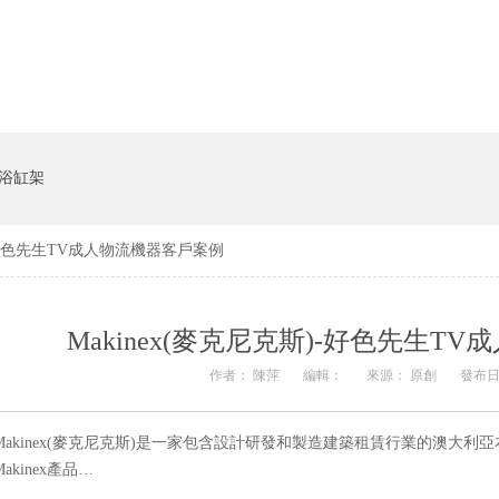
貨架係統
豬飼料槽
浴缸架
)-好色先生TV成人物流機器客戶案例
Makinex(麥克尼克斯)-好色先生T
作者： 陳萍
編輯：
來源： 原創
發布日期
Makinex(麥克尼克斯)是一家包含設計研發和製造建築租賃行業的澳大
Makinex產品…