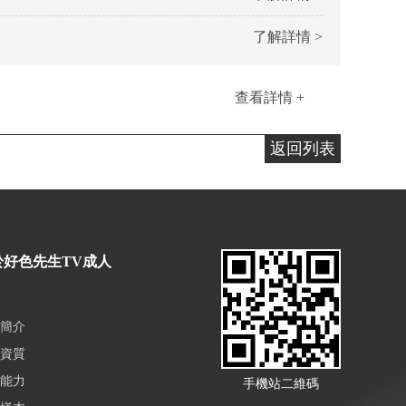
了解詳情 >
查看詳情 +
返回列表
於好色先生TV成人
簡介
資質
能力
手機站二維碼