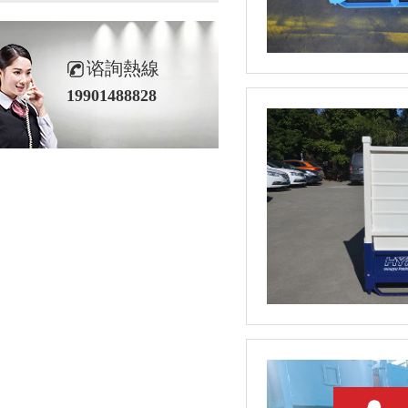
谘詢熱線
19901488828