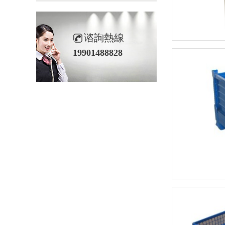
谘詢熱線
19901488828