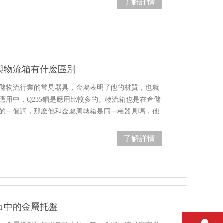
了解詳情
與物流箱有什麽區別
儲物流行業的常見器具，金屬表明了他的材質，也就
應用中，Q235鋼是應用比較多的。物流箱也是在倉儲
的一個詞，那麽他和金屬周轉箱是同一種器具嗎，他
區…
了解詳情
市中的金屬托盤