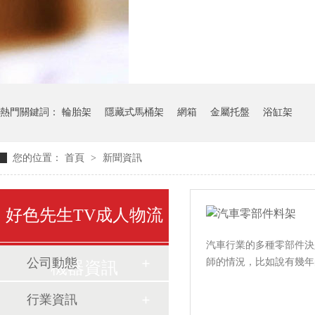
氣瓶料架
貨架
熱門關鍵詞：
輪胎架
隱藏式馬桶架
網箱
金屬托盤
浴缸架
您的位置：
首頁
>
新聞資訊
好色先生TV成人物流
汽車行業的多種零部件決定
公司動態
師的情況，比如說有幾年的
機器資訊
行業資訊