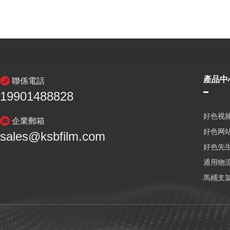
產品中
聯係電話
19901488828
好色视频
企業郵箱
好色网
sales@ksbfilm.com
好色先生
通用物
馬桶支