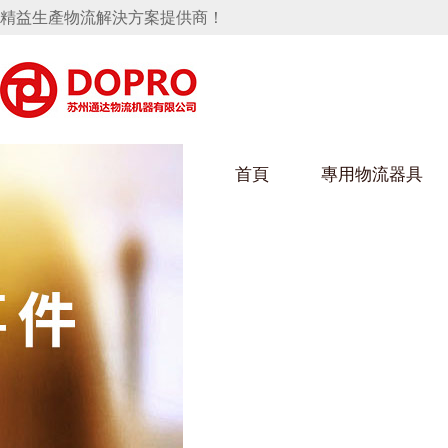
精益生產物流解決方案提供商！
首頁
專用物流器具
隱藏式馬桶水箱支架
好色视频APP下载架
好色
手推車
汽車行業
烏龜車
化纖
變速箱托盤
保險杠料架
發動機料架
絲車/
輪胎架
衝壓件料架
儀表盤料架
轉向機料架
消聲器料架
KD包裝箱
網箱
衛浴行業
鋼板
化工
懸掛料架