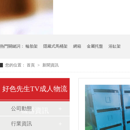
氣瓶料架
貨架
熱門關鍵詞：
輪胎架
隱藏式馬桶架
網箱
金屬托盤
浴缸架
您的位置：
首頁
>
新聞資訊
好色先生TV成人物流
公司動態
機器資訊
行業資訊