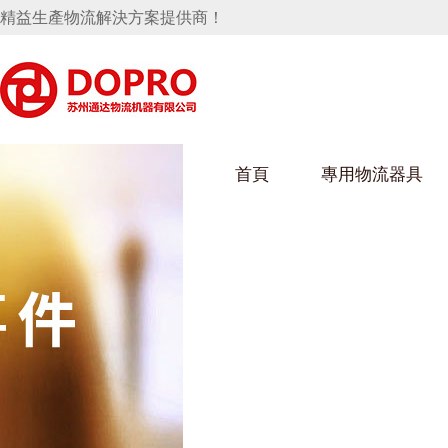
精益生產物流解決方案提供商！
首頁
專用物流器具
隱藏式馬桶水箱支架
好色视频APP下载架
好色
手推車
汽車行業
烏龜車
化纖
變速箱托盤
保險杠料架
發動機料架
絲車/
輪胎架
衝壓件料架
儀表盤料架
轉向機料架
消聲器料架
KD包裝箱
網箱
衛浴行業
鋼板
化工
懸掛料架