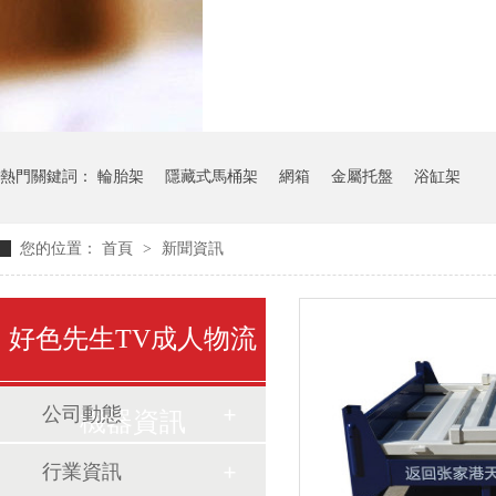
氣瓶料架
貨架
熱門關鍵詞：
輪胎架
隱藏式馬桶架
網箱
金屬托盤
浴缸架
您的位置：
首頁
>
新聞資訊
好色先生TV成人物流
公司動態
機器資訊
行業資訊