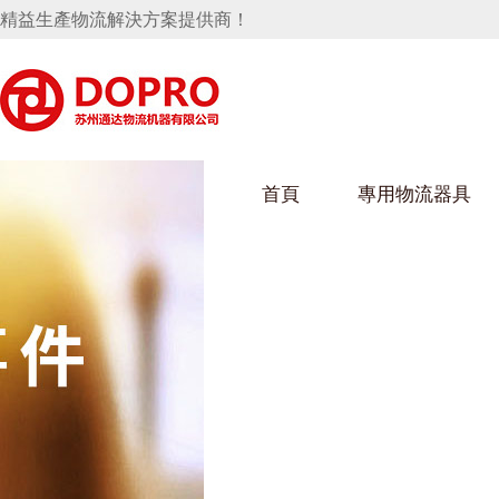
精益生產物流解決方案提供商！
首頁
專用物流器具
隱藏式馬桶水箱支架
好色视频APP下载架
好色
手推車
汽車行業
烏龜車
化纖
變速箱托盤
保險杠料架
發動機料架
絲車/
輪胎架
衝壓件料架
儀表盤料架
轉向機料架
消聲器料架
KD包裝箱
網箱
衛浴行業
鋼板
化工
懸掛料架