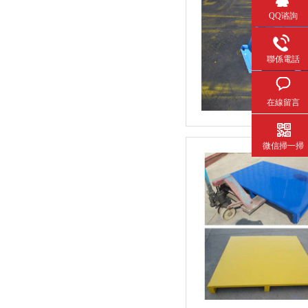
QQ谘詢
聯係電話
在線留言
微信掃一掃