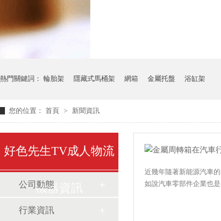
氣瓶料架
貨架
熱門關鍵詞：
輪胎架
隱藏式馬桶架
網箱
金屬托盤
浴缸架
您的位置：
首頁
>
新聞資訊
好色先生TV成人物流
近幾年隨著新能源汽車的火
公司動態
如說汽車零部件企業也是在
機器資訊
行業資訊