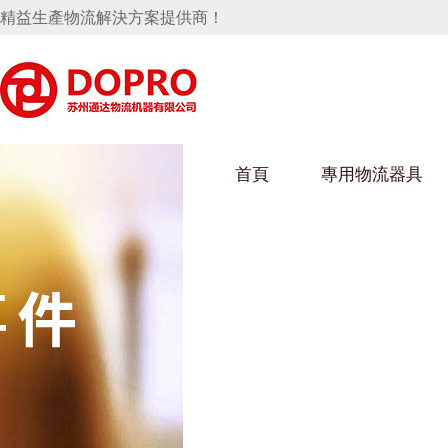
精益生產物流解決方案提供商！
首頁
專用物流器具
隱藏式馬桶水箱支架
好色视频APP下载架
好色
手推車
汽車行業
烏龜車
化纖
變速箱托盤
保險杠料架
發動機料架
絲車/
輪胎架
衝壓件料架
儀表盤料架
轉向機料架
消聲器料架
KD包裝箱
網箱
衛浴行業
鋼板
化工
懸掛料架