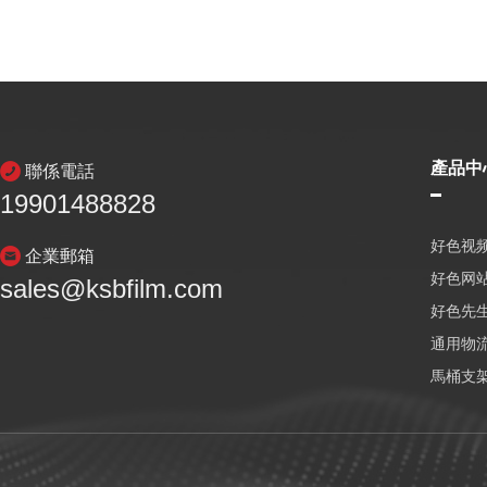
產品中
聯係電話
19901488828
好色视频
企業郵箱
好色网
sales@ksbfilm.com
好色先生
通用物
馬桶支