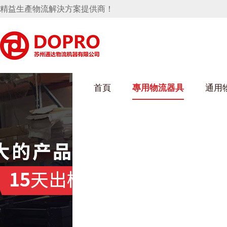
精益生產物流解決方案提供商！
首頁
專用物流器具
通用
好色网站在线观看架
烏龜車/平台車
化纖紡織行業
絲車/紡絲車
布車/布匹架
絲箱
鋼板箱
化工行業
貨架係統