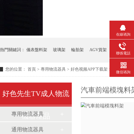
在線谘詢
熱門關鍵詞：
儀表盤料架
玻璃架
輪胎架
AGV貨架
鋼板箱
聯係電話
您的位置：
首頁
>
專用物流器具
>
好色视频APP下载架
>
汽車前端模
微信谘詢
汽車前端模塊料
好色先生TV成人物流
專用物流器具
機器產品
通用物流器具