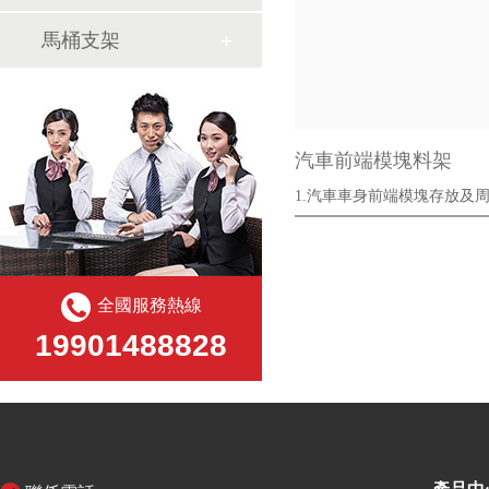
馬桶支架
汽車前端模塊料架
1.汽車車身前端模塊存放及
架；
全國服務熱線
19901488828