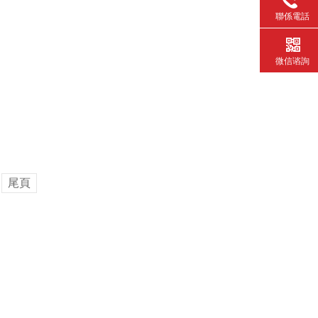
聯係電話
微信谘詢
尾頁