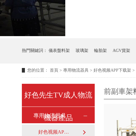
熱門關鍵詞：
儀表盤料架
玻璃架
輪胎架
AGV貨架
您的位置：
首頁
>
專用物流器具
>
好色视频APP下载架
>
前副車架
好色先生TV成人物流
專用物流器具
機器產品
好色视频APP下载架