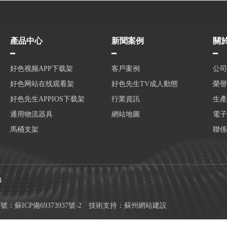
產品中心
新聞案例
關
好色视频APP下载架
客戶案例
公司
好色网站在线观看架
好色先生TV成人動態
榮譽
好色先生APPIOS下载架
行業資訊
生產
通用物流器具
網站地圖
電子
馬桶支架
聯係
修
：
蘇ICP備69373937號-2
技術支持：
蘇州網站建設