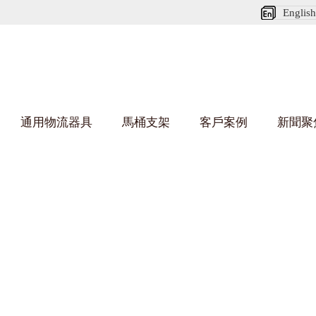
English
通用物流器具
馬桶支架
客戶案例
新聞聚
好色网站在线观看架
烏龜車/平台車
化纖紡織行業
絲車/紡絲車
布車/布匹架
絲箱
鋼板箱
化工行業
貨架係統