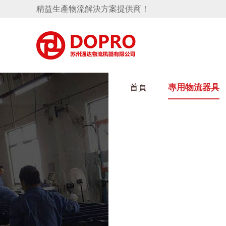
精益生產物流解決方案提供商！
首頁
專用物流器具
好色视频APP下载架
隱藏式馬桶水箱支架
手推車
汽車行業
變速箱托盤
保險杠料架
發動機料架
輪胎架
衝壓件料架
儀表盤料架
網箱
轉向機料架
衛浴行業
消聲器料架
KD包裝箱
懸掛料架
塑料件存放料架
天窗料架
氣瓶料架
減震器料架
汽車前端模塊料架
前副車架料架
電池周轉料架