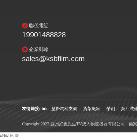
聯係電話
19901488828
企業郵箱
sales@ksbfilm.com
友情鏈接/link
壁掛馬桶支架
貨架廠家
榮創
吳江裝
Copyright 2022 蘇州好色先生TV成人物流機器有限公司.
備案號
網站地圖