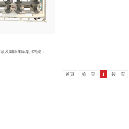
架
放及周轉運輸專用料架；
首頁
前一頁
1
後一頁