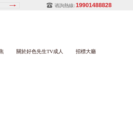
19901488828
谘詢熱線:
焦
關於好色先生TV成人
招標大廳
好色先生APPIOS下载架
金屬零件盒
建築行業
鋁型材架
玻璃架
幕牆架
浴缸托盤
金屬托盤
包裝行業
豬飼料槽