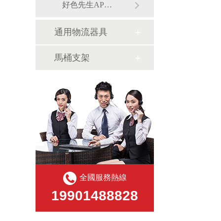
好色先生APPIOS下载架
通用物流器具
馬桶支架
全國服務熱線
19901488828