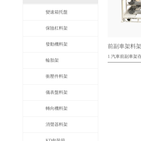
變速箱托盤
保險杠料架
發動機料架
前副車架料
1.汽車前副車架存
輪胎架
···
衝壓件料架
儀表盤料架
轉向機料架
消聲器料架
KD包裝箱