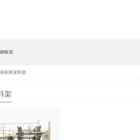
鋼板箱
前副車架料架
料架