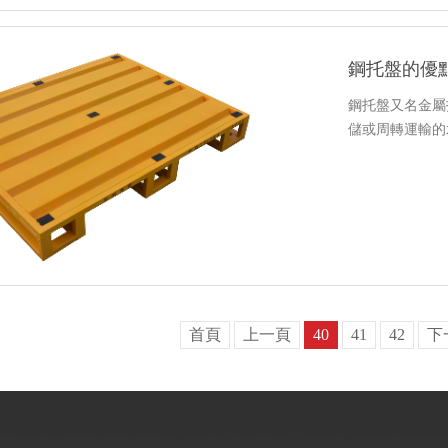
鋼托盤的優
鋼托盤又名金屬
儲或周轉運輸的
首頁
上一頁
40
41
42
下