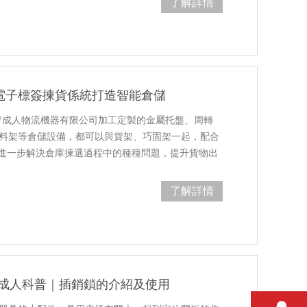
了解詳情
電子標簽揀貨係統打造智能倉儲
V成人物流機器有限公司加工定製的金屬托盤、周轉
料架等倉儲設備，都可以與貨架、巧固架一起，配合
。進一步解決倉庫揀選過程中的種種問題，提升貨物出
確性。
了解詳情
V成人科普｜插銷鎖的介紹及使用