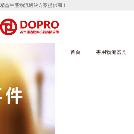
精益生產物流解決方案提供商！
首頁
專用物流器具
隱藏式馬桶水箱支架
好色视频APP下载架
好色
手推車
汽車行業
烏龜車
化纖
變速箱托盤
保險杠料架
發動機料架
絲車/
輪胎架
衝壓件料架
儀表盤料架
轉向機料架
消聲器料架
KD包裝箱
網箱
衛浴行業
鋼板
化工
懸掛料架