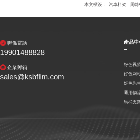
本文標簽：
汽車料架
周轉
產品中
聯係電話
19901488828
好色视频
企業郵箱
好色网
sales@ksbfilm.com
好色先生
通用物
馬桶支