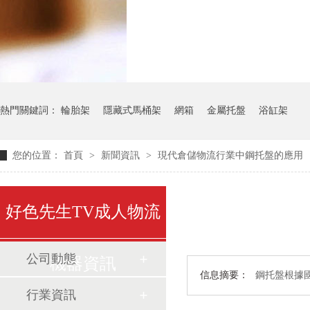
氣瓶料架
貨架
熱門關鍵詞：
輪胎架
隱藏式馬桶架
網箱
金屬托盤
浴缸架
您的位置：
首頁
>
新聞資訊
>
現代倉儲物流行業中鋼托盤的應用
好色先生TV成人物流
公司動態
機器資訊
信息摘要：
鋼托盤根據國際
行業資訊