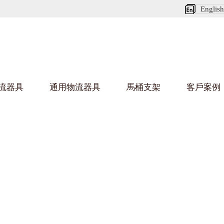
English
流器具
通用物流器具
馬桶支架
客戶案例
好色网站在线观看架
好色
烏龜車/平台車
化纖紡織行業
金屬零件
建築行業
絲車/紡絲車
布車/布匹架
絲箱
鋁型
鋼板箱
化工行業
金屬托盤
包裝行業