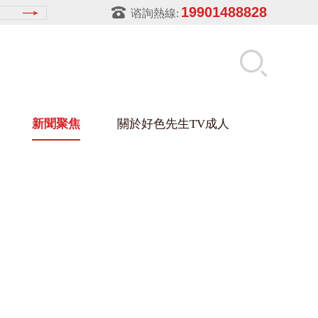
19901488828
谘詢熱線:
新聞聚焦
關於好色先生TV成人
先生APPIOS下载架
盒
材架
玻璃架
幕牆架
浴缸托盤