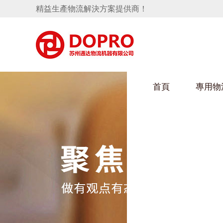
精益生產物流解決方案提供商！
首頁
專用物
隱藏式馬桶水箱支架
好色视频APP下载架
手推車
汽車行業
變速箱托盤
保險杠料架
發動機料架
輪胎架
衝壓件料架
儀表盤料架
轉向機料架
消聲器料架
KD包裝箱
網箱
衛浴行業
懸掛料架