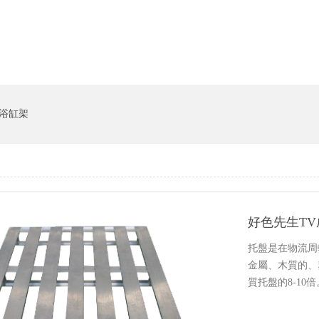
貨架係統
豬飼料槽
浴缸架
托盤是在物流周
金屬、木質的、
質托盤的8-10倍