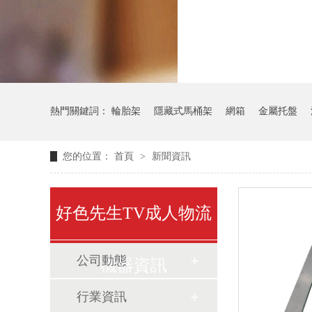
氣瓶料架
熱門關鍵詞：
輪胎架
隱藏式馬桶架
網箱
金屬托盤
您的位置：
首頁
>
新聞資訊
好色先生TV成人物流
公司動態
機器資訊
行業資訊