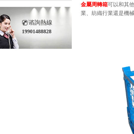
金屬周轉箱
可以和其他
業、紡織行業還是機械
谘詢熱線
19901488828