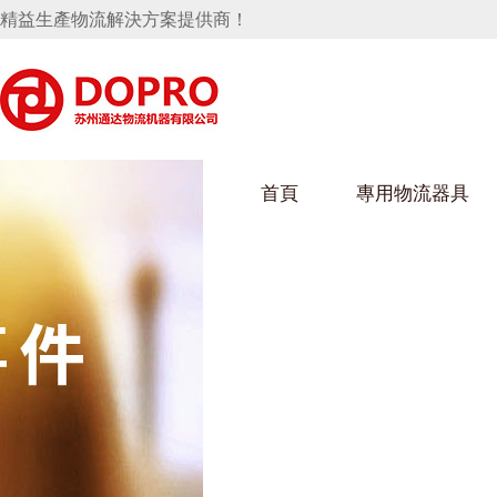
精益生產物流解決方案提供商！
首頁
專用物流器具
隱藏式馬桶水箱支架
好色视频APP下载架
好色
手推車
汽車行業
烏龜車
化纖
變速箱托盤
保險杠料架
發動機料架
絲車/
輪胎架
衝壓件料架
儀表盤料架
轉向機料架
消聲器料架
KD包裝箱
網箱
衛浴行業
鋼板
化工
懸掛料架