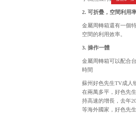
2. 可折疊，空間利用
金屬周轉箱還有一個特點就
空間的利用效率。
3. 操作一體
金屬周轉箱可以配合台車
時間
蘇州好色先生TV成人物
在兩萬多平，好色
持高速的增長，去年
2
等海外國家，好色先