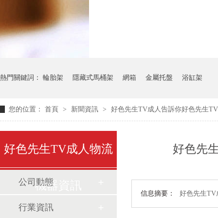
氣瓶料架
貨架
熱門關鍵詞：
輪胎架
隱藏式馬桶架
網箱
金屬托盤
浴缸架
您的位置：
首頁
>
新聞資訊
>
好色先生TV成人告訴你好色先生T
好色先生TV成人物流
好色先生
公司動態
機器資訊
信息摘要：
好色先生T
行業資訊