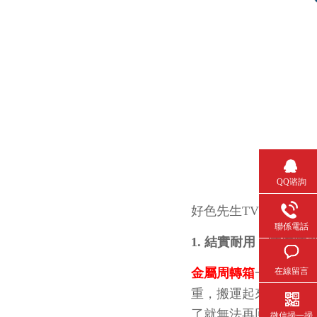
QQ谘詢
好色先生TV成人作為金屬
聯係電話
1. 結實耐用，防腐防
金屬周轉箱
一般都是用不
在線留言
重，搬運起來也是非常
了就無法再回收繼續用了
微信掃一掃