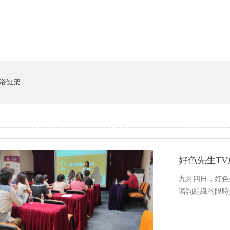
貨架係統
豬飼料槽
浴缸架
好色先生T
九月四日，好色
谘詢組織的限時