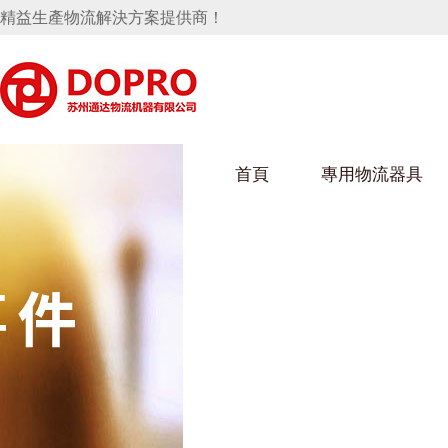
精益生產物流解決方案提供商！
首頁
專用物流器具
隱藏式馬桶水箱支架
好色视频APP下载架
好色
手推車
汽車行業
烏龜車
化纖
變速箱托盤
保險杠料架
發動機料架
絲車/
輪胎架
衝壓件料架
儀表盤料架
轉向機料架
消聲器料架
KD包裝箱
網箱
衛浴行業
鋼板
化工
懸掛料架