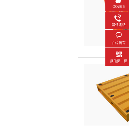
QQ谘詢
聯係電話
在線留言
微信掃一掃