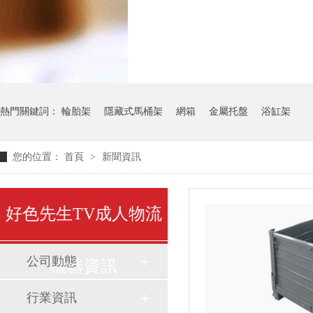
氣瓶料架
貨架
熱門關鍵詞：
輪胎架
隱藏式馬桶架
網箱
金屬托盤
浴缸架
您的位置：
首頁
>
新聞資訊
好色先生TV成人物流
公司動態
機器資訊
行業資訊