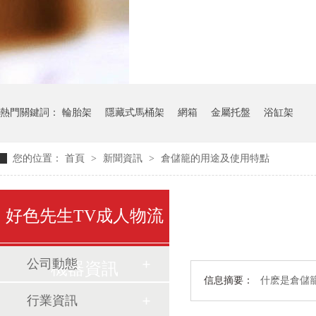
氣瓶料架
貨架
熱門關鍵詞：
輪胎架
隱藏式馬桶架
網箱
金屬托盤
浴缸架
您的位置：
首頁
>
新聞資訊
>
倉儲籠的用途及使用特點
好色先生TV成人物流
公司動態
機器資訊
信息摘要：
什麽是倉儲
行業資訊