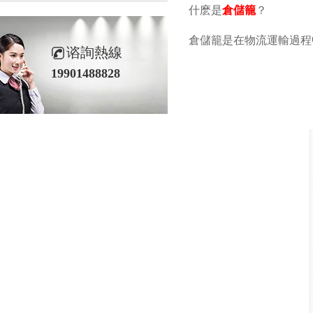
什麽是
倉儲籠
？
倉儲籠是在物流運輸過程
谘詢熱線
19901488828