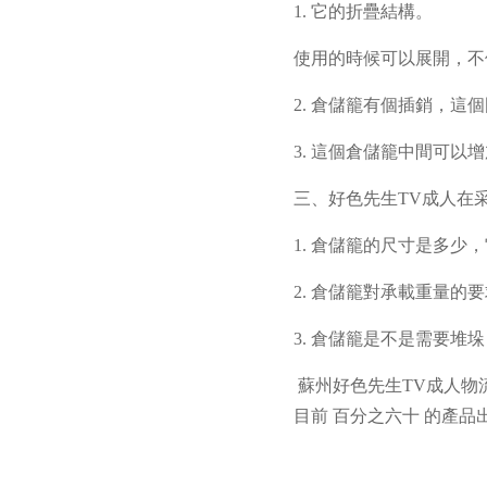
1. 它的折疊結構。
使用的時候可以展開，不
2. 倉儲籠有個插銷，
3. 這個倉儲籠中間可
三、好色先生TV成人在
1. 倉儲籠的尺寸是多少
2. 倉儲籠對承載重量
3. 倉儲籠是不是需要
蘇州好色先生TV成人物
目前
百分之六十
的產品