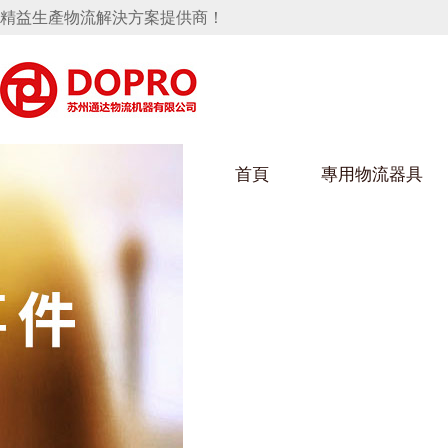
精益生產物流解決方案提供商！
首頁
專用物流器具
隱藏式馬桶水箱支架
好色视频APP下载架
好色
手推車
汽車行業
烏龜車
化纖
變速箱托盤
保險杠料架
發動機料架
絲車/
輪胎架
衝壓件料架
儀表盤料架
轉向機料架
消聲器料架
KD包裝箱
網箱
衛浴行業
鋼板
化工
懸掛料架