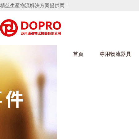
精益生產物流解決方案提供商！
首頁
專用物流器具
隱藏式馬桶水箱支架
好色视频APP下载架
好色
手推車
汽車行業
烏龜車
化纖
變速箱托盤
保險杠料架
發動機料架
絲車/
輪胎架
衝壓件料架
儀表盤料架
轉向機料架
消聲器料架
KD包裝箱
網箱
衛浴行業
鋼板
化工
懸掛料架