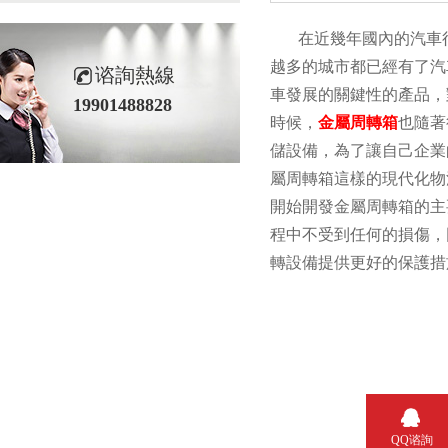
在近幾年國內的汽車行業
越多的城市都已經有了汽車
谘詢熱線
車發展的關鍵性的產品
19901488828
時候，
金屬周轉箱
也隨著
儲設備，為了讓自己企
屬周轉箱這樣的現代化物流
開始開發金屬周轉箱的主
程中不受到任何的損傷
轉設備提供更好的保護措施
QQ谘詢