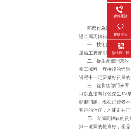
聯係電話
那麽作為汽車零部件企業的
在線留言
證金屬周轉箱的質量也是十
一、技術部門
運輸主要使用的車輛長寬高數
微信掃一掃
二、從生產部門來說
偷工減料，焊接後的
過程中一定要做好質量的保
三、從售後部門來看
可以直接向好色先生TV成人
類似問題。現在消費者
客戶的信任，才能走在正
四、金屬周轉箱的質
無一遺漏的檢查好，產