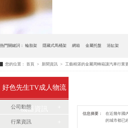
氣瓶料架
貨架
熱門關鍵詞：
輪胎架
隱藏式馬桶架
網箱
金屬托盤
浴缸架
您的位置：
首頁
>
新聞資訊
>
工藝精湛的金屬周轉箱讓汽車行業
好色先生TV成人物流
公司動態
機器資訊
信息摘要：
在近幾年國內
的城市都已
行業資訊