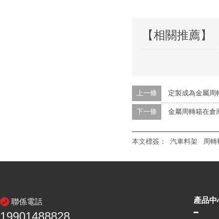
【相關推薦】
上一條
定製成為金屬周
下一條
金屬周轉箱在倉
本文標簽：
汽車料架
周轉
產品中
聯係電話
19901488828