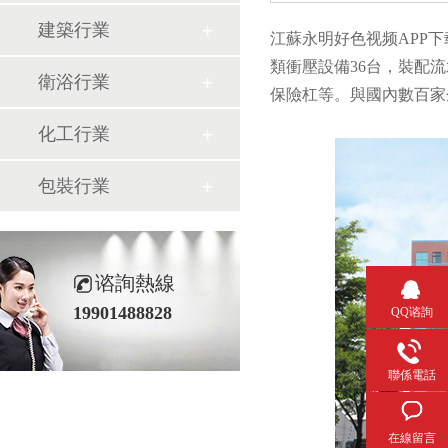
建築行業
江蘇永明好色视频APP下载有
類衝壓設備36台，裝配流水
衛浴行業
保險杠等。與國內數百
化工行業
包裝行業
谘詢熱線
19901488828
QQ谘詢
聯係電話
在線留言