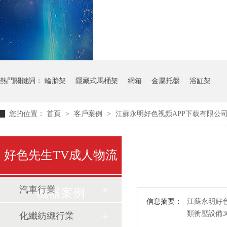
氣瓶料架
貨架
熱門關鍵詞：
輪胎架
隱藏式馬桶架
網箱
金屬托盤
浴缸架
您的位置：
首頁
>
客戶案例
>
江蘇永明好色视频APP下载有限公
好色先生TV成人物流
汽車行業
機器案例
信息摘要：
江蘇永明好色视
類衝壓設備3
化纖紡織行業