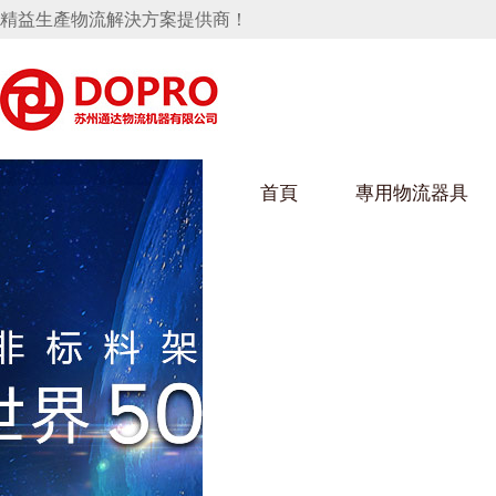
精益生產物流解決方案提供商！
首頁
專用物流器具
隱藏式馬桶水箱支架
好色视频APP下载架
好色
手推車
汽車行業
烏龜車
化纖
變速箱托盤
保險杠料架
發動機料架
絲車/
輪胎架
衝壓件料架
儀表盤料架
轉向機料架
消聲器料架
KD包裝箱
網箱
衛浴行業
鋼板
化工
懸掛料架