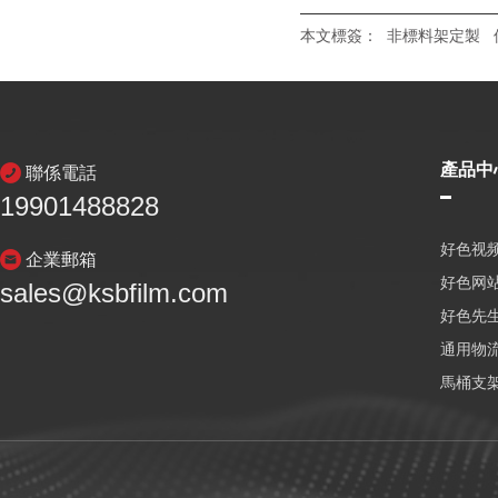
本文標簽：
非標料架定製
產品中
聯係電話
19901488828
好色视频
企業郵箱
好色网
sales@ksbfilm.com
好色先生
通用物
馬桶支