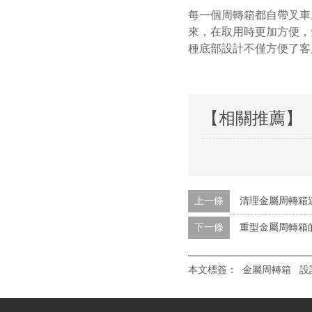
每一個周轉箱都自帶叉車底
來，在取用時更加方便
種底部設計不僅方便了客戶
【相關推薦】
上一條
清理金屬周轉箱這
下一條
重型金屬周轉箱
本文標簽：
金屬周轉箱
設