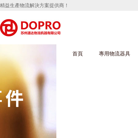
精益生產物流解決方案提供商！
首頁
專用物流器具
隱藏式馬桶水箱支架
好色视频APP下载架
好色
手推車
汽車行業
烏龜車
化纖
變速箱托盤
保險杠料架
發動機料架
絲車/
輪胎架
衝壓件料架
儀表盤料架
轉向機料架
消聲器料架
KD包裝箱
網箱
衛浴行業
鋼板
化工
懸掛料架