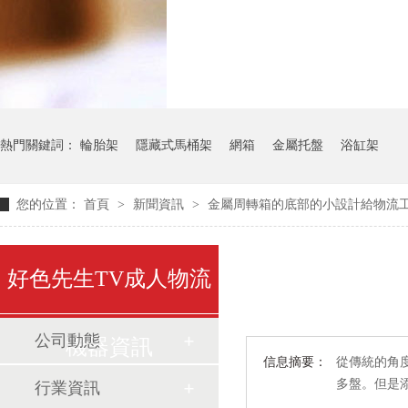
氣瓶料架
貨架
熱門關鍵詞：
輪胎架
隱藏式馬桶架
網箱
金屬托盤
浴缸架
您的位置：
首頁
>
新聞資訊
>
金屬周轉箱的底部的小設計給物流
好色先生TV成人物流
公司動態
機器資訊
信息摘要：
從傳統的角度
多盤。
行業資訊