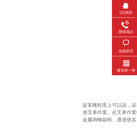
QQ谘詢
聯係電話
在線留言
微信掃一掃
從某種程度上可以說
便叉車作業。在叉車
金屬周轉箱時，通過使