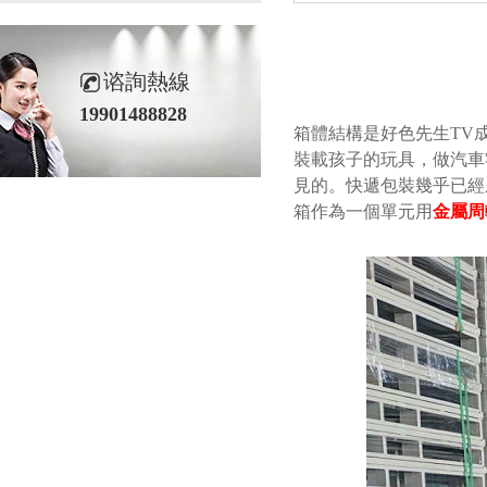
谘詢熱線
19901488828
箱體結構是好色先生TV成人
裝載孩子的玩具，做
見的。快遞包裝幾乎已
箱作為一個單元用
金屬周