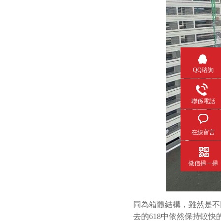
QQ谘詢
聯係電話
在線留言
微信掃一掃
同為箱體結構，雖然是不
去的
618
中依然保持較快的時