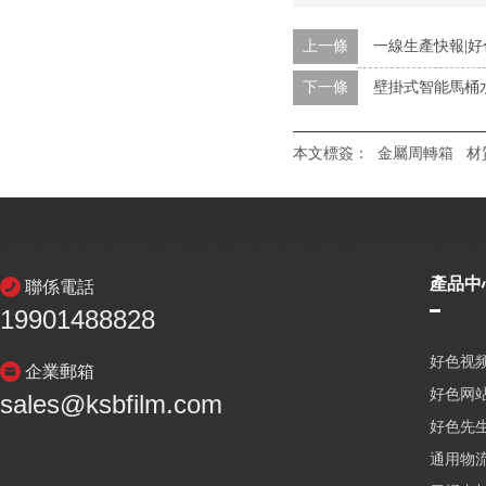
上一條
一線生產快報|好色
下一條
壁掛式智能馬桶
本文標簽：
金屬周轉箱
材
產品中
聯係電話
19901488828
好色视频
企業郵箱
好色网
sales@ksbfilm.com
好色先生
通用物