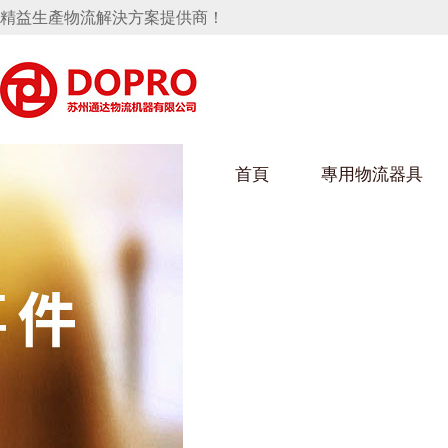
精益生產物流解決方案提供商！
首頁
專用物流器具
隱藏式馬桶水箱支架
好色视频APP下载架
好色
手推車
汽車行業
烏龜車
化纖
變速箱托盤
保險杠料架
發動機料架
絲車/
輪胎架
衝壓件料架
儀表盤料架
轉向機料架
消聲器料架
KD包裝箱
網箱
衛浴行業
鋼板
化工
懸掛料架