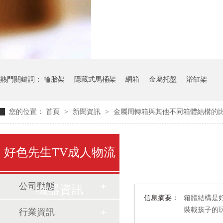
氣瓶料架
貨架
熱門關鍵詞：
輪胎架
隱藏式馬桶架
網箱
金屬托盤
浴缸架
您的位置：
首頁
>
新聞資訊
>
金屬周轉箱與其他不同箱體結構的
好色先生TV成人物流
公司動態
機器資訊
信息摘要：
箱體結構是好
裝載孩子的玩
行業資訊