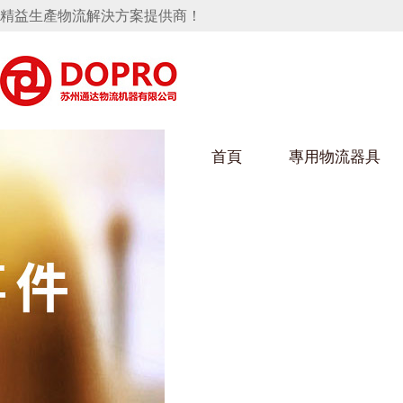
精益生產物流解決方案提供商！
首頁
專用物流器具
隱藏式馬桶水箱支架
好色视频APP下载架
好色
手推車
汽車行業
烏龜車
化纖
變速箱托盤
保險杠料架
發動機料架
絲車/
輪胎架
衝壓件料架
儀表盤料架
轉向機料架
消聲器料架
KD包裝箱
網箱
衛浴行業
鋼板
化工
懸掛料架