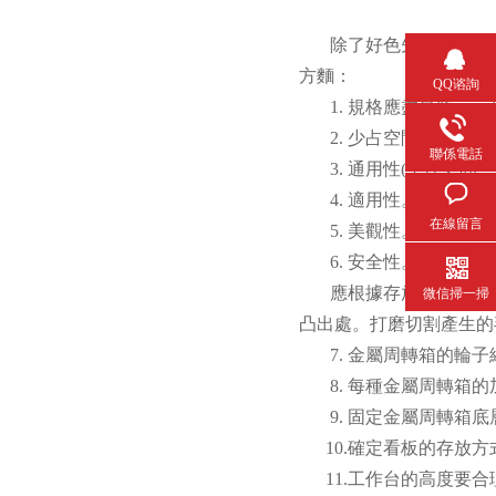
除了好色先生TV成人需要
方麵：
QQ谘詢
1. 規格應盡量統一，品
2. 少占空間(包括麵積)並
聯係電話
3. 通用性(工序之間、工段
4. 適用性。考慮轉運方式(手推車
在線留言
5. 美觀性。長、寬
6. 安全性。
應根據存放零件的形狀
微信掃一掃
凸出處。打磨切割產生的毛
7. 金屬周轉箱的輪子絕對
8. 每種金屬周轉箱的加工
9. 固定金屬周轉箱底層
10.確定看板的存放方式及
11.工作台的高度要合理