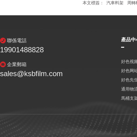
本文標簽：
汽車料架
周轉
產品中
聯係電話
19901488828
好色视频
企業郵箱
好色网
sales@ksbfilm.com
好色先生
通用物
馬桶支