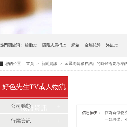
氣瓶料架
貨架
熱門關鍵詞：
輪胎架
隱藏式馬桶架
網箱
金屬托盤
浴缸架
您的位置：
首頁
>
新聞資訊
>
金屬周轉箱在設計的時候需要考慮
好色先生TV成人物流
公司動態
機器資訊
信息摘要：
作為倉儲物流
一款設備
行業資訊