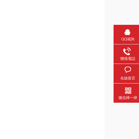
QQ谘詢
聯係電話
在線留言
微信掃一掃