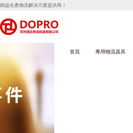
精益生產物流解決方案提供商！
首頁
專用物流器具
隱藏式馬桶水箱支架
好色视频APP下载架
好色
手推車
汽車行業
烏龜車
化纖
變速箱托盤
保險杠料架
發動機料架
絲車/
輪胎架
衝壓件料架
儀表盤料架
轉向機料架
消聲器料架
KD包裝箱
網箱
衛浴行業
鋼板
化工
懸掛料架