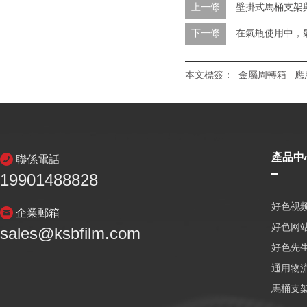
上一條
壁掛式馬桶支架
下一條
在氣瓶使用中，
本文標簽：
金屬周轉箱
應
產品中
聯係電話
19901488828
好色视频
企業郵箱
好色网
sales@ksbfilm.com
好色先生
通用物
馬桶支