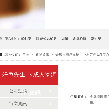
氣瓶料架
貨架
熱門關鍵詞：
輪胎架
隱藏式馬桶架
網箱
金屬托盤
浴缸架
您的位置：
首頁
>
新聞資訊
>
金屬周轉箱在應用中為好色先生TV
好色先生TV成人物流
公司動態
機器資訊
信息摘要：
金屬周轉箱
用。
行業資訊