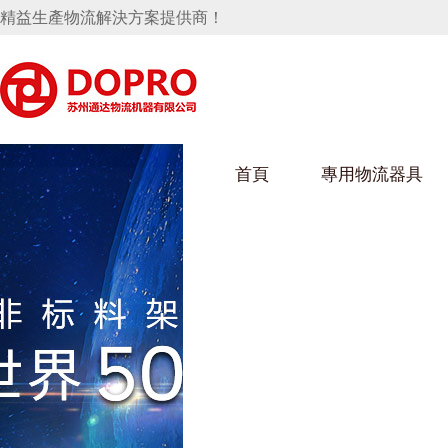
精益生產物流解決方案提供商！
首頁
專用物流器具
隱藏式馬桶水箱支架
好色视频APP下载架
好色
手推車
汽車行業
烏龜車
化纖
變速箱托盤
保險杠料架
發動機料架
絲車/
輪胎架
衝壓件料架
儀表盤料架
轉向機料架
消聲器料架
KD包裝箱
網箱
衛浴行業
鋼板
化工
懸掛料架