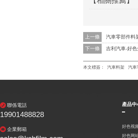
【相關推薦】
上一條
汽車零部件料
下一條
吉利汽車-好
本文標簽：
汽車料架
汽車
產品中
聯係電話
19901488828
好色视频
企業郵箱
好色网