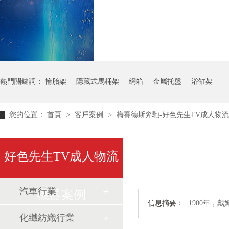
氣瓶料架
貨架
熱門關鍵詞：
輪胎架
隱藏式馬桶架
網箱
金屬托盤
浴缸架
您的位置：
首頁
>
客戶案例
>
梅賽德斯奔馳-好色先生TV成人物
好色先生TV成人物流
汽車行業
機器案例
信息摘要：
1900年
化纖紡織行業