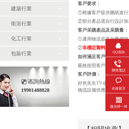
客戶要求：
建築行業
①根據客戶提供圖紙進行加
②部分產品需自行設計加工
衛浴行業
客戶采購產品及采購量：
化工行業
①通用物流器具折疊網箱
②
非標定製料架
：以客
QQ谘詢
包裝行業
如何滿足客戶：
嚴格按照客戶提供的需求計
聯係電話
客戶評價：
谘詢熱線
好色先生TV成人物流機器產
在線留言
19901488828
物流設備供應商。
微信掃一掃