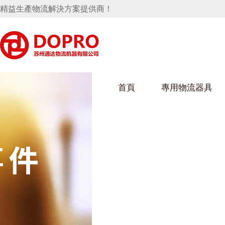
精益生產物流解決方案提供商！
首頁
專用物流器具
隱藏式馬桶水箱支架
好色视频APP下载架
好色
手推車
汽車行業
烏龜車
化纖
變速箱托盤
保險杠料架
發動機料架
絲車/
輪胎架
衝壓件料架
儀表盤料架
轉向機料架
消聲器料架
KD包裝箱
網箱
衛浴行業
鋼板
化工
懸掛料架