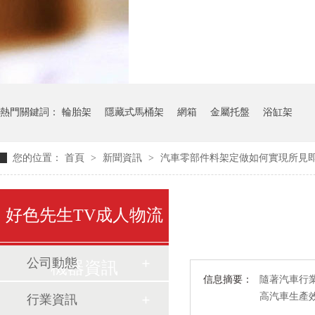
氣瓶料架
貨架
熱門關鍵詞：
輪胎架
隱藏式馬桶架
網箱
金屬托盤
浴缸架
您的位置：
首頁
>
新聞資訊
>
汽車零部件料架定做如何實現所見
好色先生TV成人物流
公司動態
機器資訊
信息摘要：
隨著汽車行業
高汽車生產
行業資訊