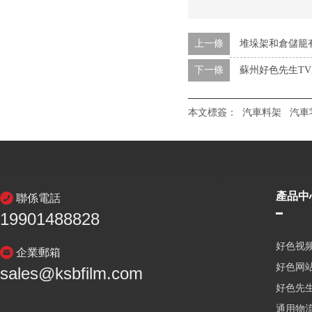
上一條
堆垛架和倉儲籠
下一條
蘇州好色先生T
本文標簽：
汽車料架
汽車
產品中
聯係電話
19901488828
好色视频
企業郵箱
好色网
sales@ksbfilm.com
好色先生
通用物