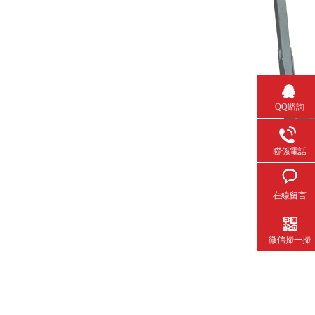
QQ谘詢
聯係電話
在線留言
微信掃一掃