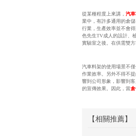
從某種程度上來講，
汽車
業中，有許多通用的倉儲器
行業，生產效率並不會
色先生TV成人的設計
實驗室之後。在供需雙方
汽車料架的使用場景不僅僅包括
作業效率。另外不得不
響到公司形象，影響到客
的宣傳效果。因此，當
倉
【相關推薦】