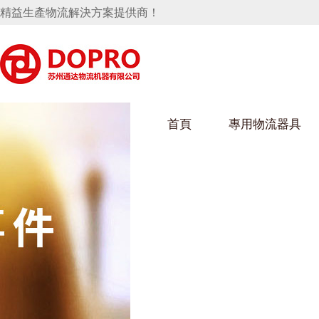
精益生產物流解決方案提供商！
首頁
專用物流器具
隱藏式馬桶水箱支架
好色视频APP下载架
好色
手推車
汽車行業
烏龜車
化纖
變速箱托盤
保險杠料架
發動機料架
絲車/
輪胎架
衝壓件料架
儀表盤料架
轉向機料架
消聲器料架
KD包裝箱
網箱
衛浴行業
鋼板
化工
懸掛料架