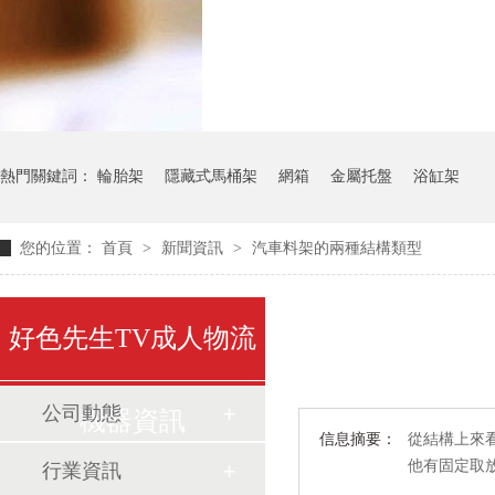
氣瓶料架
貨架
熱門關鍵詞：
輪胎架
隱藏式馬桶架
網箱
金屬托盤
浴缸架
您的位置：
首頁
>
新聞資訊
>
汽車料架的兩種結構類型
好色先生TV成人物流
公司動態
機器資訊
信息摘要：
從結構上來
他有固定取
行業資訊