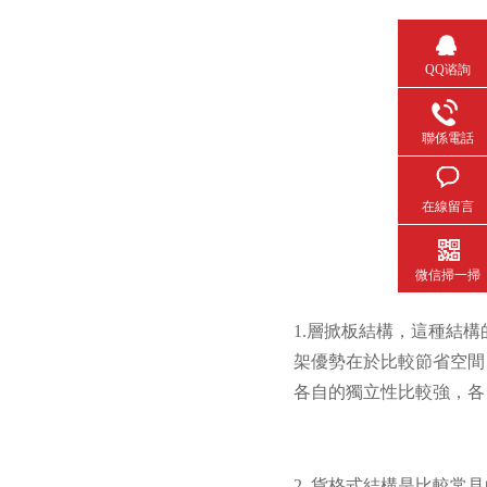
QQ谘詢
聯係電話
在線留言
微信掃一掃
1.
層掀板結構
，這種結構
架優勢在於比較節省空間
各自的獨立性比較強，各
2. 貨格式結構是比較