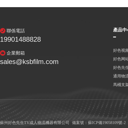
產品中
聯係電話
19901488828
好色视频
企業郵箱
好色网
sales@ksbfilm.com
好色先生
通用物
馬桶支
蘇州好色先生TV成人物流機器有限公司
備案號：
蘇ICP備19058109號-2