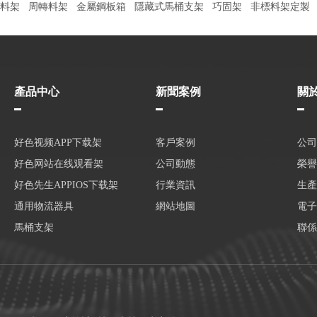
料架
周轉料架
金屬鋼板箱
隱藏式馬桶支架
巧固架
非標料架定製
產品中心
新聞案例
關
好色视频APP下载架
客戶案例
公司
好色网站在线观看架
公司動態
榮譽
好色先生APPIOS下载架
行業資訊
生產
通用物流器具
網站地圖
電子
馬桶支架
聯係