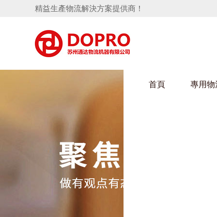
精益生產物流解決方案提供商！
首頁
專用物
隱藏式馬桶水箱支架
好色视频APP下载架
手推車
汽車行業
變速箱托盤
保險杠料架
發動機料架
輪胎架
衝壓件料架
儀表盤料架
轉向機料架
消聲器料架
KD包裝箱
網箱
衛浴行業
懸掛料架