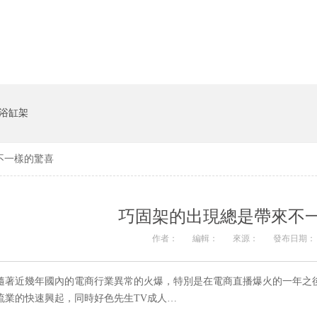
貨架係統
豬飼料槽
浴缸架
不一樣的驚喜
巧固架的出現總是帶來不
作者：
編輯：
來源：
發布日期： 20
隨著近幾年國內的電商行業異常的火爆，特別是在電商直播爆火的一年之
流業的快速興起，同時好色先生TV成人…