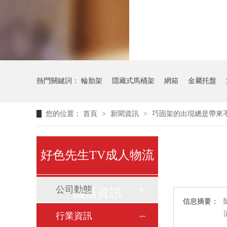
氣瓶料架
熱門關鍵詞：
輪胎架
隱藏式馬桶架
網箱
金屬托盤
您的位置：
首頁
>
新聞資訊
>
巧固架的出現總是帶來
好色先生TV成人物流
公司動態
機器資訊
信息摘要：
行業資訊