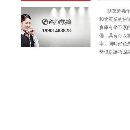
隨著近幾年國
和物流業的快
谘詢熱線
倉庫有條不紊
19901488828
備，具有可以
率，同時好色
勢也是讓巧固