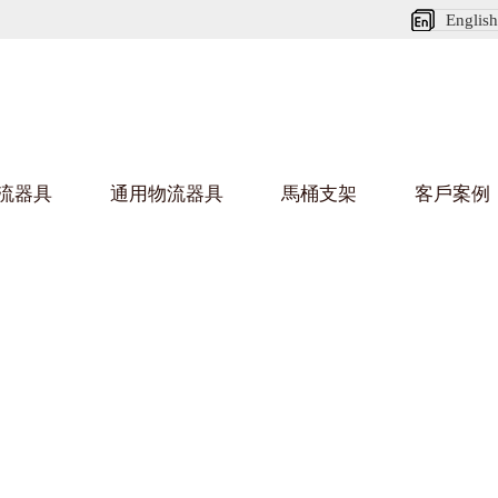
English
流器具
通用物流器具
馬桶支架
客戶案例
好色网站在线观看架
好色
烏龜車/平台車
化纖紡織行業
金屬零件
建築行業
絲車/紡絲車
布車/布匹架
絲箱
鋁型
鋼板箱
化工行業
金屬托盤
包裝行業