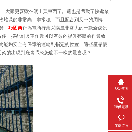
，大家更喜歡在網上買東西了。這也是帶動了快遞業
物堆垛的非常高，非常穩，而且配合到叉車的周轉，
勞。
巧固架
作為電商行業采購量非常大的一款倉儲設
方便，搭配到叉車作業可以有效的提升整體的作業效
物能夠安全有保障的運輸到指定的位置。這些產品優
固架的出現到底會帶來怎麽不一樣的驚喜呢？
QQ谘詢
聯係電話
在線留言