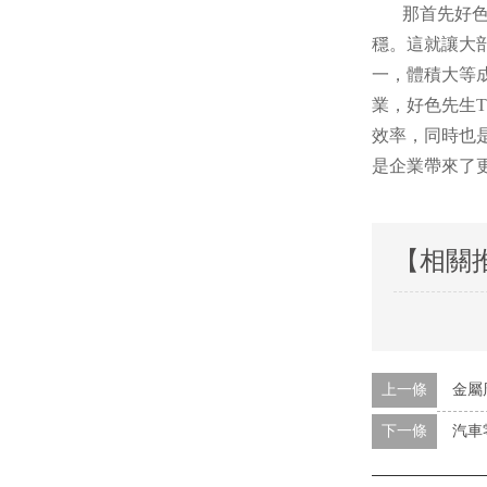
那首先好色先
穩。這就讓大
一，體積大等
業，好色先生
效率，同時也
是企業帶來了
【相關
上一條
金屬
下一條
汽車