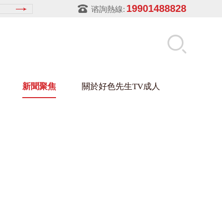
19901488828
谘詢熱線:
新聞聚焦
關於好色先生TV成人
先生APPIOS下载架
盒
材架
玻璃架
幕牆架
浴缸托盤