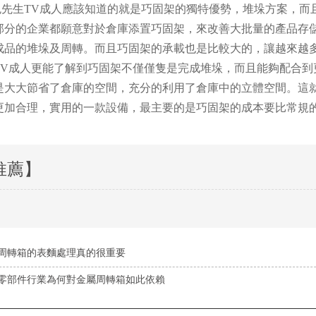
生TV成人應該知道的就是巧固架的獨特優勢，堆垛方案，而
部分的企業都願意對於倉庫添置巧固架，來改善大批量的產品存
成品的堆垛及周轉。而且巧固架的承載也是比較大的，讓越來越
TV成人更能了解到巧固架不僅僅隻是完成堆垛，而且能夠配合到
是大大節省了倉庫的空間，充分的利用了倉庫中的立體空間。這
更加合理，實用的一款設備，最主要的是巧固架的成本要比常規
推薦】
周轉箱的表麵處理真的很重要
零部件行業為何對金屬周轉箱如此依賴