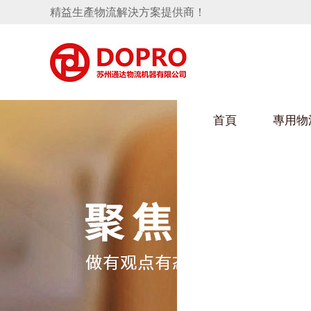
精益生產物流解決方案提供商！
首頁
專用物
隱藏式馬桶水箱支架
好色视频APP下载架
手推車
汽車行業
變速箱托盤
保險杠料架
發動機料架
輪胎架
衝壓件料架
儀表盤料架
轉向機料架
消聲器料架
KD包裝箱
網箱
衛浴行業
懸掛料架