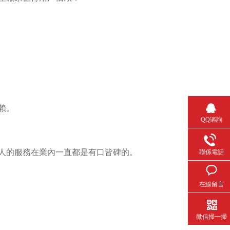
。
賴。
QQ谘詢
人的服務在業內一直都是有口皆碑的。
聯係電話
在線留言
微信掃一掃