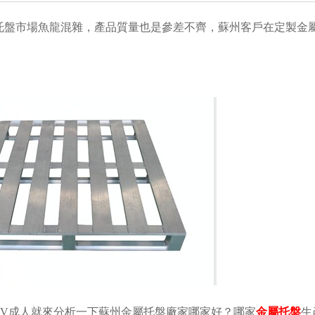
托盤市場魚龍混雜，產品質量也是參差不齊，蘇州客戶在定製金
TV成人就來分析一下蘇州金屬托盤廠家哪家好？
哪家
金屬托盤
生