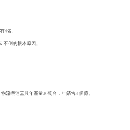
有
4
名。
立不倒的根本原因。
，物流搬運器具年產量
30
萬台，年銷售
3
個億。