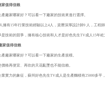
廠家值得信賴
生產廠家哪家好？可以看一下廠家的技術來進行選擇。
人擁有
15
年行業技術經驗以上
4
人，資曆深厚設計師
9
人，工程師
爭是技術的競爭，擁有核心技術和人才是好色先生TV成人
15
年屹
廠家值得信賴
生產廠家哪家好？可以看一下廠家的生產規模。
使價格再便宜、再吹的天花亂墜也不能信賴。
企業實力的象征，蘇州好色先生TV成人是生產麵積有
25000
多平