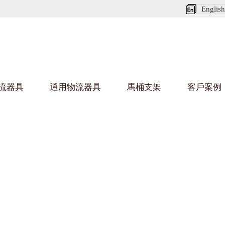
English
流器具
通用物流器具
馬桶支架
客戶案例
好色网站在线观看架
好色
烏龜車/平台車
化纖紡織行業
金屬零件
建築行業
絲車/紡絲車
布車/布匹架
絲箱
鋁型
鋼板箱
化工行業
金屬托盤
包裝行業