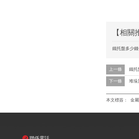
【相關
鐵托盤多少錢
上一條
鐵托
下一條
堆垛
本文標簽：
金屬
聯係電話