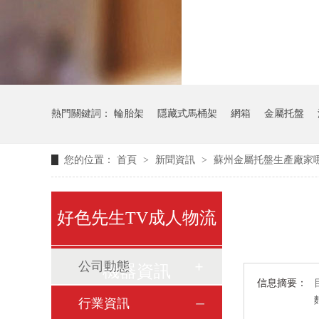
氣瓶料架
熱門關鍵詞：
輪胎架
隱藏式馬桶架
網箱
金屬托盤
您的位置：
首頁
>
新聞資訊
>
蘇州金屬托盤生產廠家
好色先生TV成人物流
公司動態
機器資訊
信息摘要：
行業資訊