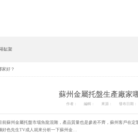
貨架係統
豬飼料槽
浴缸架
哪家好？
蘇州金屬托盤生產廠家
作者：
編輯：
來源：
發布日期： 20
目前蘇州金屬托盤市場魚龍混雜，產品質量也是參差不齊，蘇州客戶在定
麵好色先生TV成人就來分析一下蘇州金…