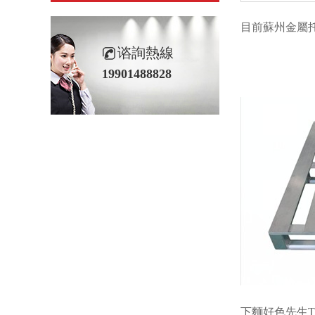
目前蘇州金屬
谘詢熱線
19901488828
下麵好色先生