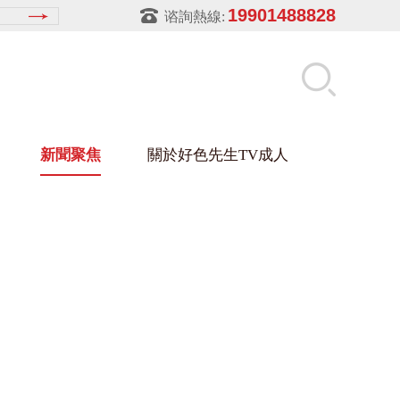
19901488828
谘詢熱線:
新聞聚焦
關於好色先生TV成人
先生APPIOS下载架
盒
材架
玻璃架
幕牆架
浴缸托盤