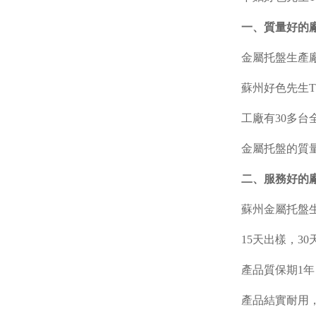
一、質量好的
金屬托盤生產
蘇州好色先生
工廠有
30
多台
金屬托盤的質
二、服務好的
蘇州金屬托盤
15
天出樣，
30
產品質保期
1
年
產品結實耐用