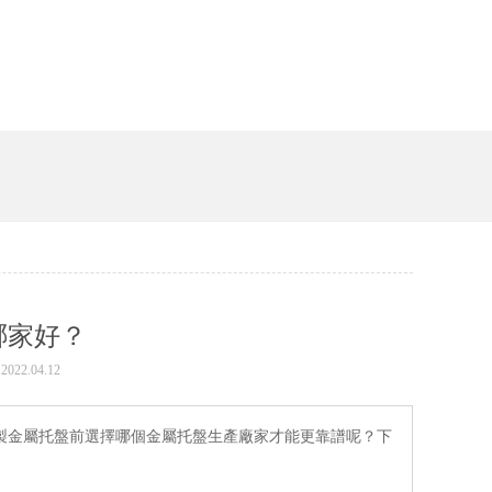
哪家好？
22.04.12
製金屬托盤前選擇哪個金屬托盤生產廠家才能更靠譜呢？下