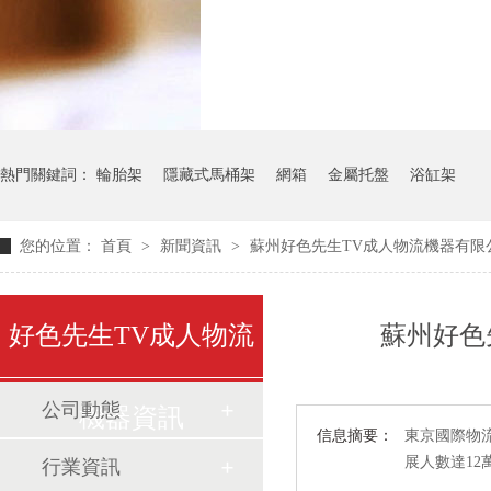
氣瓶料架
貨架
熱門關鍵詞：
輪胎架
隱藏式馬桶架
網箱
金屬托盤
浴缸架
您的位置：
首頁
>
新聞資訊
>
蘇州好色先生TV成人物流機器有限
好色先生TV成人物流
蘇州好色
公司動態
機器資訊
信息摘要：
東京國際物
展人數達12
行業資訊