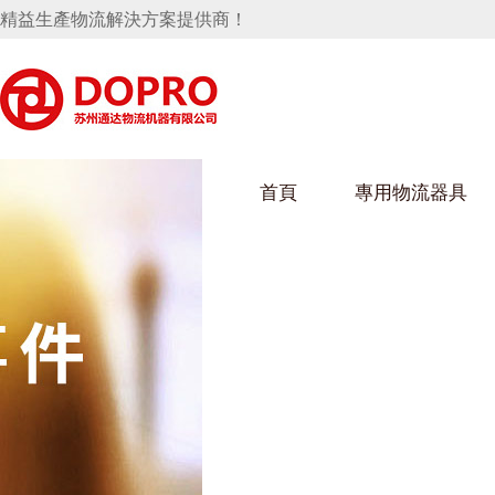
精益生產物流解決方案提供商！
首頁
專用物流器具
隱藏式馬桶水箱支架
好色视频APP下载架
好色
手推車
汽車行業
烏龜車
化纖
變速箱托盤
保險杠料架
發動機料架
絲車/
輪胎架
衝壓件料架
儀表盤料架
轉向機料架
消聲器料架
KD包裝箱
網箱
衛浴行業
鋼板
化工
懸掛料架