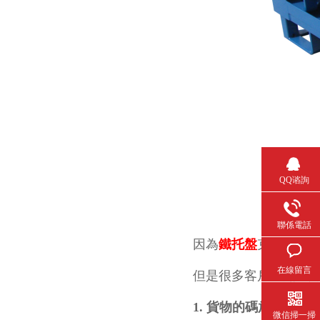
QQ谘詢
聯係電話
因為
鐵托盤
克服木托盤
在線留言
但是很多客戶不知道
1. 貨物的碼放方式
微信掃一掃