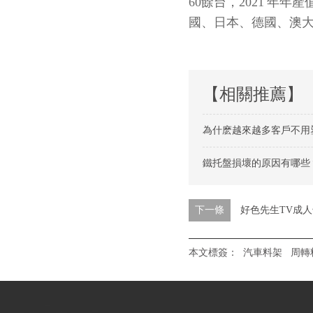
60
餘台，
2021
年年產
國、日本、德國
【相關推薦】
為什麽越來越多客戶不用塑料托
鐵托盤損壞的原因有哪些
下一條
好色先生TV成
本文標簽：
汽車料架
周轉