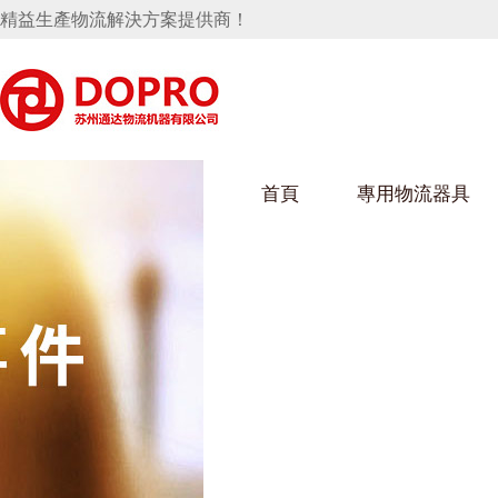
精益生產物流解決方案提供商！
首頁
專用物流器具
隱藏式馬桶水箱支架
好色视频APP下载架
好色
手推車
汽車行業
烏龜車
化纖
變速箱托盤
保險杠料架
發動機料架
絲車/
輪胎架
衝壓件料架
儀表盤料架
轉向機料架
消聲器料架
KD包裝箱
網箱
衛浴行業
鋼板
化工
懸掛料架