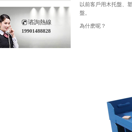
以前客戶用木托盤
盤。
谘詢熱線
為什麽呢？
19901488828