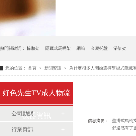
氣瓶料架
貨架
熱門關鍵詞：
輪胎架
隱藏式馬桶架
網箱
金屬托盤
浴缸架
您的位置：
首頁
>
新聞資訊
>
為什麽很多人開始選擇壁掛式隱藏
好色先生TV成人物流
公司動態
機器資訊
信息摘要：
壁掛式馬桶
舒適感有了
行業資訊