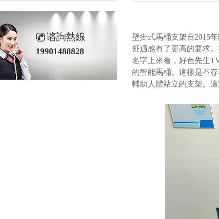
谘詢熱線
壁掛式馬桶支架自
2015
年
舒適感有了更高的要求。
19901488828
名字上來看，好色先生T
的智能馬桶。這樣是不存
輔助人體站立的支架。這