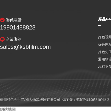
產品中
聯係電話
19901488828
好色视频
企業郵箱
好色网
sales@ksbfilm.com
好色先生
通用物
馬桶支
蘇州好色先生TV成人物流機器有限公司
備案號：
蘇ICP備19058109號-2
網站地圖