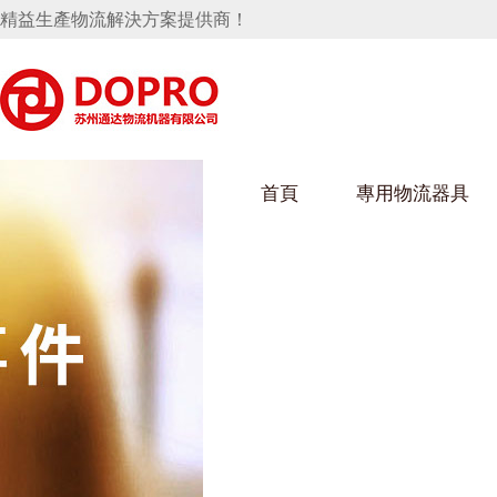
精益生產物流解決方案提供商！
首頁
專用物流器具
隱藏式馬桶水箱支架
好色视频APP下载架
好色
手推車
汽車行業
烏龜車
化纖
變速箱托盤
保險杠料架
發動機料架
絲車/
輪胎架
衝壓件料架
儀表盤料架
轉向機料架
消聲器料架
KD包裝箱
網箱
衛浴行業
鋼板
化工
懸掛料架