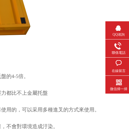
QQ谘詢
聯係電話
在線留言
5倍。
微信掃一掃
抗壓力都比不上金屬托盤
用的，可以采用多種進叉的方式來使用。
，不會對環境造成汙染。