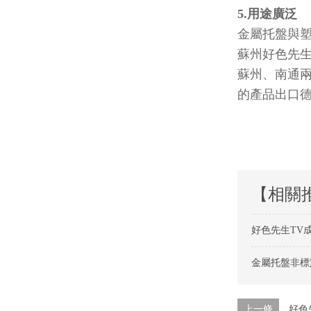
5.用途廣泛
金屬托盤與塑料
蘇州好色先生
蘇州、南通
的產品出口德國
【相關
好色先生TV
金屬托盤非標
上一條
好色