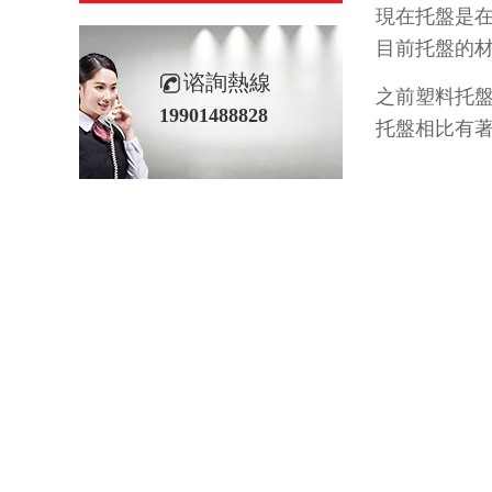
現在托盤是在
目前托盤的材質主
谘詢熱線
之前塑料托盤
19901488828
托盤相比有著無