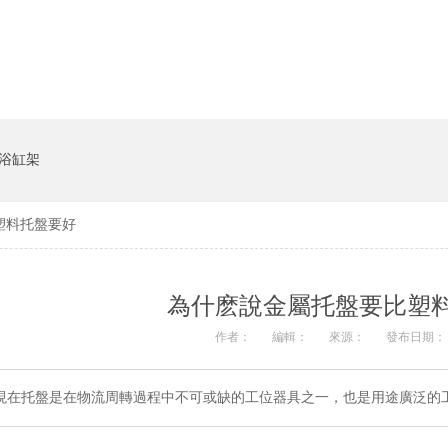
貨架係統
豬飼料槽
浴缸架
塑料托盤要好
為什麽說金屬托盤要比塑
作者：
編輯：
來源：
發布日期： 2
現在托盤是在物流周轉過程中不可或缺的工位器具之一，也是用途廣泛的工