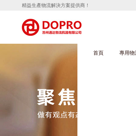
精益生產物流解決方案提供商！
首頁
專用物
隱藏式馬桶水箱支架
好色视频APP下载架
手推車
汽車行業
變速箱托盤
保險杠料架
發動機料架
輪胎架
衝壓件料架
儀表盤料架
轉向機料架
消聲器料架
KD包裝箱
網箱
衛浴行業
懸掛料架