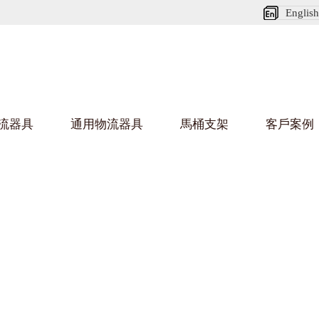
English
流器具
通用物流器具
馬桶支架
客戶案例
好色网站在线观看架
好色
烏龜車/平台車
化纖紡織行業
金屬零件
建築行業
絲車/紡絲車
布車/布匹架
絲箱
鋁型
鋼板箱
化工行業
金屬托盤
包裝行業