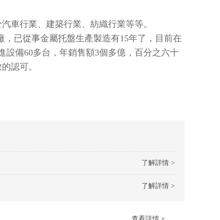
、建築行業、紡織行業等等。
，已從事金屬托盤生產製造有15年了，目前在
進設備60多台，年銷售額3個多億，百分之六十
可。
了解詳情 >
了解詳情 >
查看詳情 +