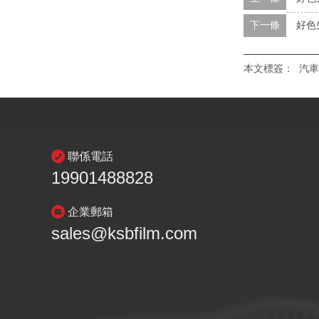
下一條
好色
本文標簽：
汽車
聯係電話
19901488828
企業郵箱
sales@ksbfilm.com