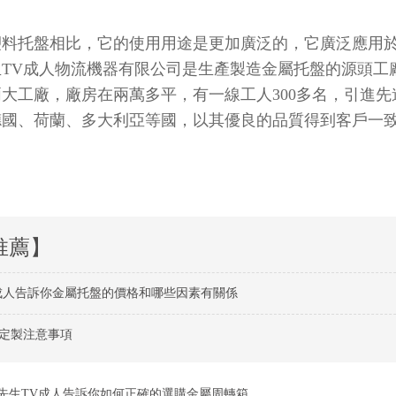
托盤相比，它的使用用途是更加廣泛的，它廣泛應用於汽車行業
TV成人物流機器有限公司是生產製造金屬托盤的源頭工廠
兩大工廠，廠房在兩萬多平，有一線工人300多名，引進先
、荷蘭、多大利亞等國，以其優良的品質得到客戶一致的認
推薦】
成人告訴你金屬托盤的價格和哪些因素有關係
定製注意事項
先生TV成人告訴你如何正確的選購金屬周轉箱