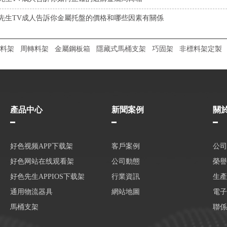
先生TV成人告訴你金屬托盤的價格和哪些因素有關係
料架
周轉料架
金屬鋼板箱
隱藏式馬桶支架
巧固架
非標料架定製
產品中心
新聞案例
關
好色视频APP下载架
客戶案例
公司
好色网站在线观看架
公司動態
榮譽
好色先生APPIOS下载架
行業資訊
生產
通用物流器具
網站地圖
電子
馬桶支架
聯係