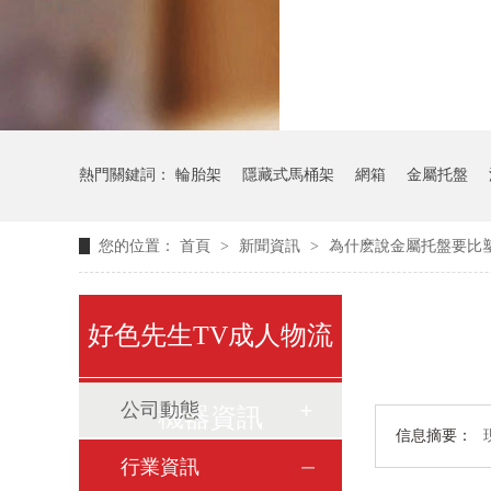
氣瓶料架
熱門關鍵詞：
輪胎架
隱藏式馬桶架
網箱
金屬托盤
您的位置：
首頁
>
新聞資訊
>
為什麽說金屬托盤要比
好色先生TV成人物流
公司動態
機器資訊
信息摘要：
行業資訊