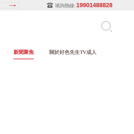
19901488828
谘詢熱線:
新聞聚焦
關於好色先生TV成人
先生APPIOS下载架
盒
材架
玻璃架
幕牆架
浴缸托盤