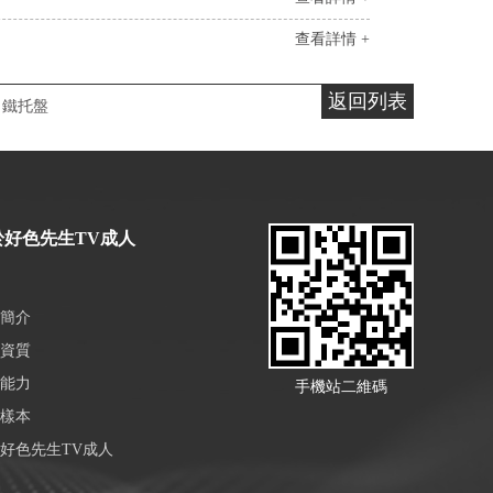
查看詳情 +
返回列表
鐵托盤
於好色先生TV成人
簡介
資質
能力
手機站二維碼
樣本
好色先生TV成人