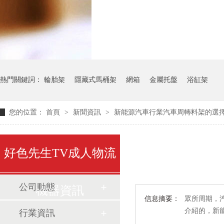
氣瓶料架
貨架
熱門關鍵詞：
輪胎架
隱藏式馬桶架
網箱
金屬托盤
浴缸架
您的位置：
首頁
>
新聞資訊
>
新能源汽車行業汽車周轉料架的選
好色先生TV成人物流
公司動態
機器資訊
信息摘要：
眾所周期
介紹的
行業資訊