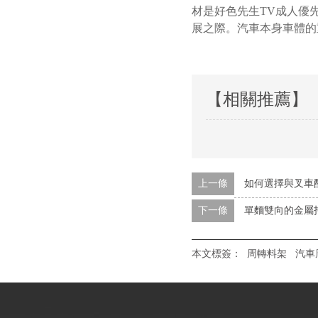
材是好色先生TV成人優先選
展之際。汽車本身車體的
【相關推薦】
上一條
如何選擇與叉車
下一條
單麵雙向的金屬托
本文標簽：
周轉料架
汽車