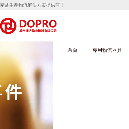
精益生產物流解決方案提供商！
首頁
專用物流器具
隱藏式馬桶水箱支架
好色视频APP下载架
好色
手推車
汽車行業
烏龜車
化纖
變速箱托盤
保險杠料架
發動機料架
絲車/
輪胎架
衝壓件料架
儀表盤料架
轉向機料架
消聲器料架
KD包裝箱
網箱
衛浴行業
鋼板
化工
懸掛料架