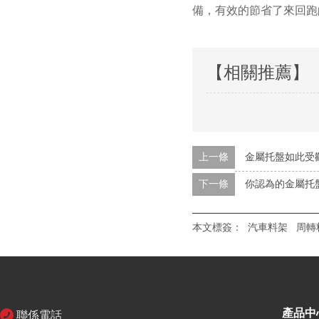
備，有效的節省了來回跑
【相關推薦】
上一條
金屬托盤如此受
下一條
你認為的金屬托
本文標簽：
汽車料架
周轉
產品中
聯係電話