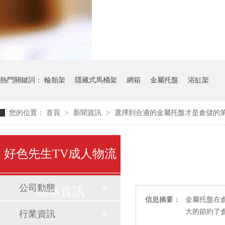
氣瓶料架
貨架
熱門關鍵詞：
輪胎架
隱藏式馬桶架
網箱
金屬托盤
浴缸架
您的位置：
首頁
>
新聞資訊
>
選擇到合適的金屬托盤才是倉儲的
好色先生TV成人物流
公司動態
機器資訊
信息摘要：
金屬托盤在
大的節約了
行業資訊