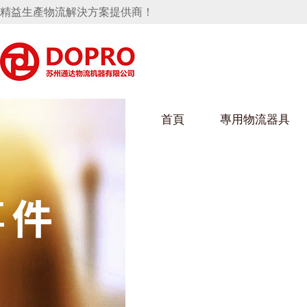
精益生產物流解決方案提供商！
首頁
專用物流器具
隱藏式馬桶水箱支架
好色视频APP下载架
好色
手推車
汽車行業
烏龜車
化纖
變速箱托盤
保險杠料架
發動機料架
絲車/
輪胎架
衝壓件料架
儀表盤料架
轉向機料架
消聲器料架
KD包裝箱
網箱
衛浴行業
鋼板
化工
懸掛料架