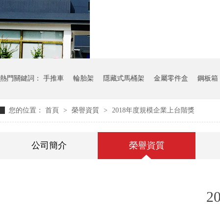
氣瓶料架
貨架
熱門關鍵詞：
手推車
輪胎架
隱藏式馬桶架
金屬零件盒
鋼板箱
您的位置：
首頁
>
榮譽資質
>
2018年度規模企業上台階獎
公司簡介
榮譽資質
2