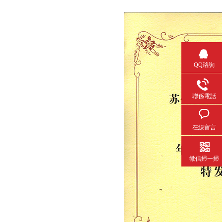
QQ谘詢
聯係電話
在線留言
微信掃一掃