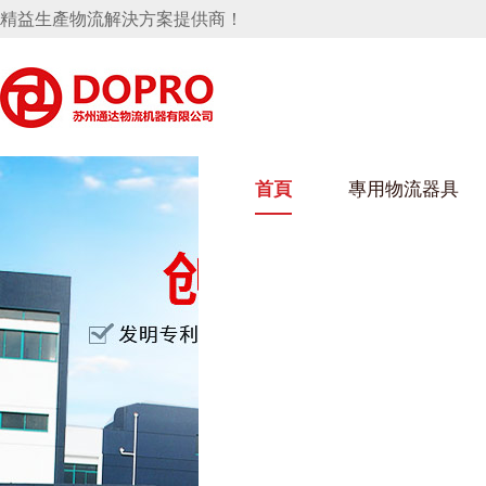
精益生產物流解決方案提供商！
首頁
專用物流器具
隱藏式馬桶水箱支架
好色视频APP下载架
好色
手推車
汽車行業
烏龜車
化纖
變速箱托盤
保險杠料架
發動機料架
絲車/
輪胎架
衝壓件料架
儀表盤料架
轉向機料架
消聲器料架
KD包裝箱
網箱
衛浴行業
鋼板
化工
懸掛料架