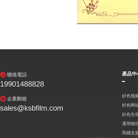
產品中
聯係電話
19901488828
好色视频
企業郵箱
好色网
sales@ksbfilm.com
好色先生
通用物
馬桶支