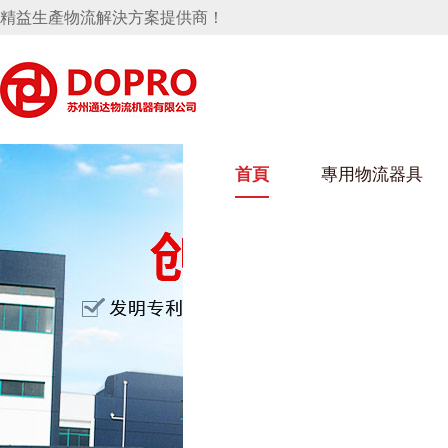
精益生產物流解決方案提供商！
首頁
專用物流器具
隱藏式馬桶水箱支架
好色视频APP下载架
好色
手推車
汽車行業
烏龜車
化纖
變速箱托盤
保險杠料架
發動機料架
絲車/
輪胎架
衝壓件料架
儀表盤料架
轉向機料架
消聲器料架
KD包裝箱
網箱
衛浴行業
鋼板
化工
懸掛料架