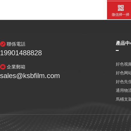
微信掃一掃
產品中
聯係電話
19901488828
好色视频
企業郵箱
好色网
sales@ksbfilm.com
好色先生
通用物
馬桶支