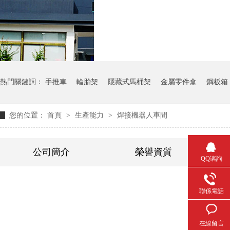
氣瓶料架
貨架
熱門關鍵詞：
手推車
輪胎架
隱藏式馬桶架
金屬零件盒
鋼板箱
您的位置：
首頁
>
生產能力
>
焊接機器人車間
公司簡介
榮譽資質
QQ谘詢
聯係電話
在線留言