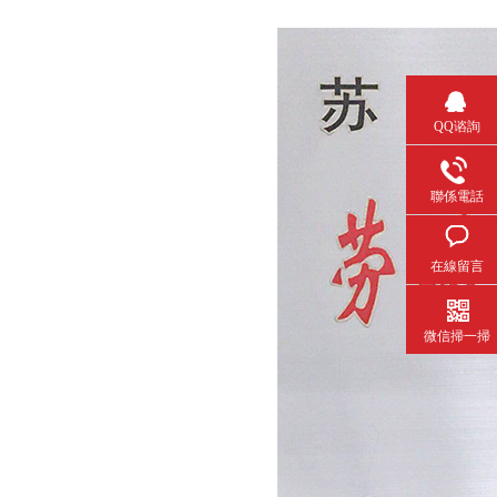
QQ谘詢
聯係電話
在線留言
微信掃一掃