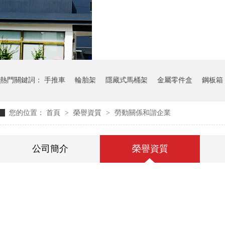
氣瓶料架
貨架
熱門關鍵詞：
手推車
輪胎架
隱藏式馬桶架
金屬零件盒
鋼板箱
您的位置：
首頁
>
榮譽資質
>
勞動關係和諧企業
公司簡介
榮譽資質