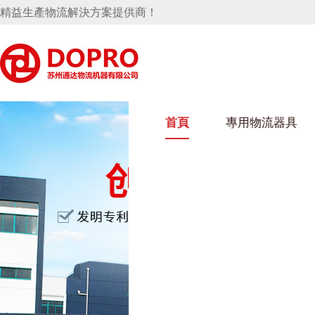
精益生產物流解決方案提供商！
首頁
專用物流器具
隱藏式馬桶水箱支架
好色视频APP下载架
好色
手推車
汽車行業
烏龜車
化纖
變速箱托盤
保險杠料架
發動機料架
絲車/
輪胎架
衝壓件料架
儀表盤料架
轉向機料架
消聲器料架
KD包裝箱
網箱
衛浴行業
鋼板
化工
懸掛料架