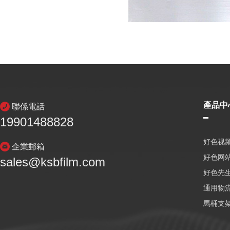
產品中
聯係電話
19901488828
好色视频
企業郵箱
好色网
sales@ksbfilm.com
好色先生
通用物
馬桶支