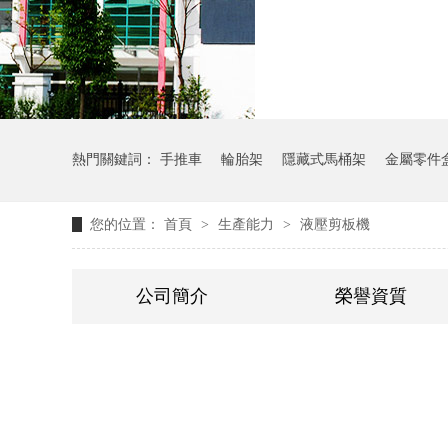
氣瓶料架
熱門關鍵詞：
手推車
輪胎架
隱藏式馬桶架
金屬零件
您的位置：
首頁
>
生產能力
>
液壓剪板機
公司簡介
榮譽資質