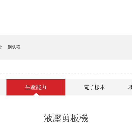
貨架係統
豬飼料槽
盒
鋼板箱
生產能力
電子樣本
液壓剪板機