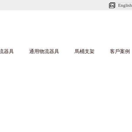
English
流器具
通用物流器具
馬桶支架
客戶案例
好色网站在线观看架
好色
烏龜車/平台車
化纖紡織行業
金屬零件
建築行業
絲車/紡絲車
布車/布匹架
絲箱
鋁型
鋼板箱
化工行業
金屬托盤
包裝行業