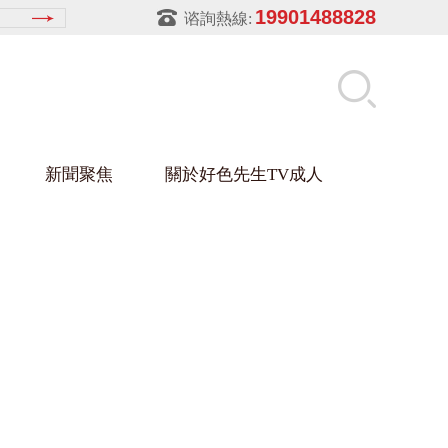
19901488828
谘詢熱線:
新聞聚焦
關於好色先生TV成人
先生APPIOS下载架
盒
材架
玻璃架
幕牆架
浴缸托盤