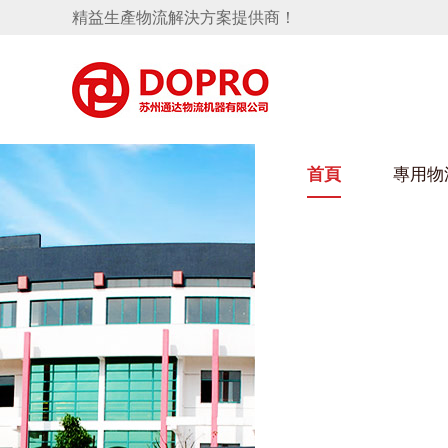
精益生產物流解決方案提供商！
首頁
專用物
隱藏式馬桶水箱支架
好色视频APP下载架
手推車
汽車行業
變速箱托盤
保險杠料架
發動機料架
輪胎架
衝壓件料架
儀表盤料架
轉向機料架
消聲器料架
KD包裝箱
網箱
衛浴行業
懸掛料架