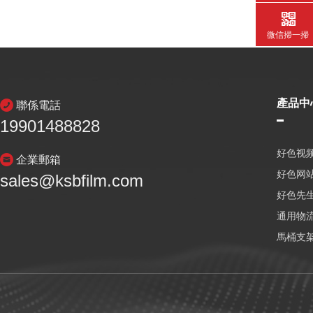
微信掃一掃
產品中
聯係電話
19901488828
好色视频
企業郵箱
好色网
sales@ksbfilm.com
好色先生
通用物
馬桶支