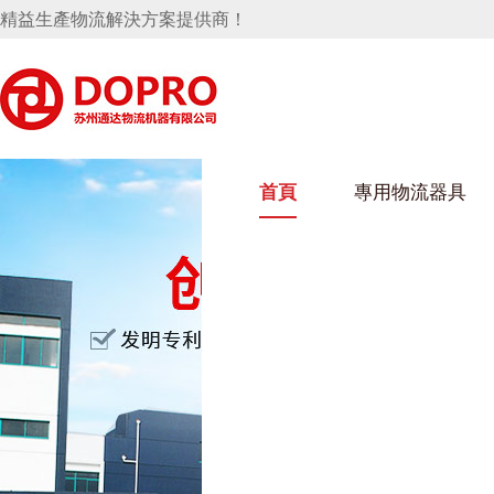
精益生產物流解決方案提供商！
首頁
專用物流器具
隱藏式馬桶水箱支架
好色视频APP下载架
好色
手推車
汽車行業
烏龜車
化纖
變速箱托盤
保險杠料架
發動機料架
絲車/
輪胎架
衝壓件料架
儀表盤料架
轉向機料架
消聲器料架
KD包裝箱
網箱
衛浴行業
鋼板
化工
懸掛料架