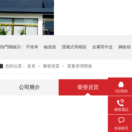
氣瓶料架
貨架
熱門關鍵詞：
手推車
輪胎架
隱藏式馬桶架
金屬零件盒
鋼板箱
您的位置：
首頁
>
榮譽資質
>
質量管理體係
公司簡介
榮譽資質
QQ谘詢
聯係電話
在線留言