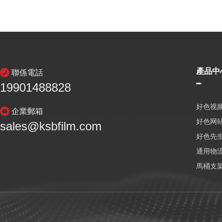
產品中
聯係電話
19901488828
好色视频
企業郵箱
好色网
sales@ksbfilm.com
好色先生
通用物
馬桶支