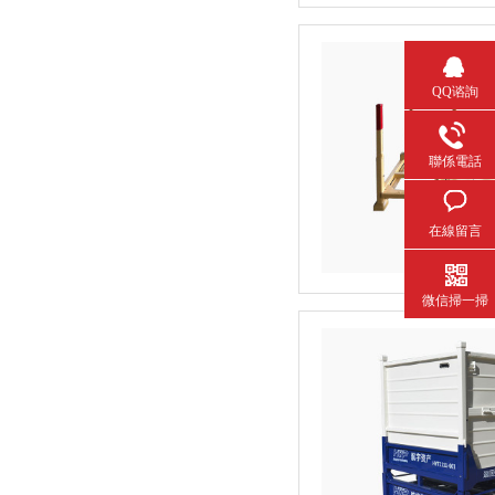
QQ谘詢
聯係電話
在線留言
微信掃一掃