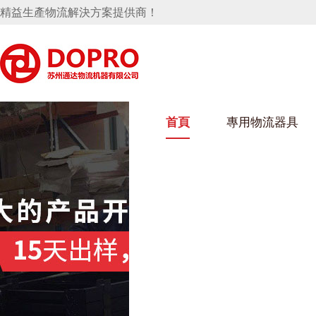
精益生產物流解決方案提供商！
首頁
專用物流器具
隱藏式馬桶水箱支架
好色视频APP下载架
好色
手推車
汽車行業
烏龜車
化纖
變速箱托盤
保險杠料架
發動機料架
絲車/
輪胎架
衝壓件料架
儀表盤料架
轉向機料架
消聲器料架
KD包裝箱
網箱
衛浴行業
鋼板
化工
懸掛料架