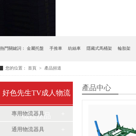
氣瓶料架
貨架
熱門關鍵詞：
金屬托盤
手推車
紡絲車
隱藏式馬桶架
輪胎架
您的位置：
首頁
>
產品頻道
產品中心
好色先生TV成人物流
專用物流器具
機器產品
通用物流器具