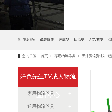
氣瓶料架
熱門關鍵詞：
儀表盤架
玻璃架
輪胎架
AGV貨架
鋼
您的位置：
首頁
>
專用物流器具
>
天津愛達變速箱托
好色先生TV成人物流
專用物流器具
產品中心
通用物流器具