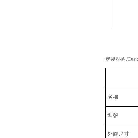
定製規格 /Cust
名稱
型號
外觀尺寸