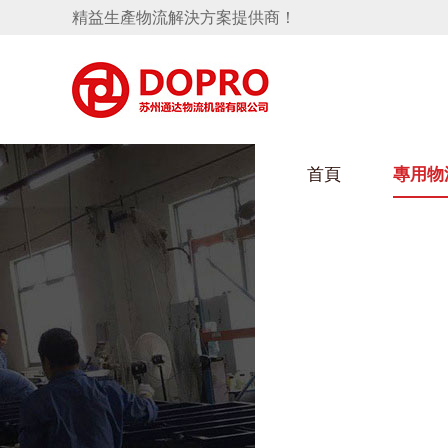
精益生產物流解決方案提供商！
首頁
專用物
隱藏式馬桶水箱支架
好色视频APP下载架
手推車
汽車行業
變速箱托盤
保險杠料架
發動機料架
輪胎架
衝壓件料架
儀表盤料架
轉向機料架
消聲器料架
KD包裝箱
網箱
衛浴行業
懸掛料架