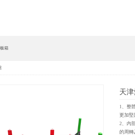
貨架係統
豬飼料槽
板箱
盤
天津
1、整
更加堅
2、內
的周轉