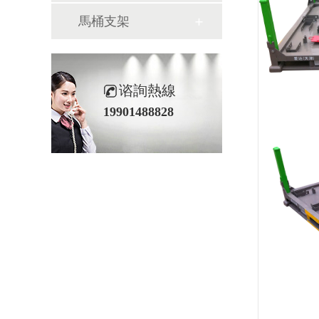
馬桶支架
谘詢熱線
19901488828