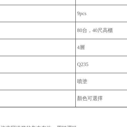
9pcs
80台，40尺高櫃
4
層
Q235
噴塗
顏色可選擇