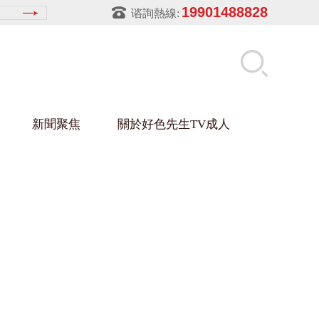
19901488828
谘詢熱線:
新聞聚焦
關於好色先生TV成人
先生APPIOS下载架
盒
材架
玻璃架
幕牆架
浴缸托盤