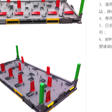
3、適
誌，操
4、專
5、已
司；
6、材
變速箱