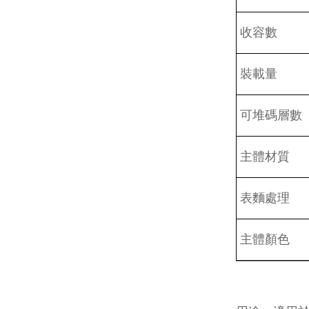
收容數
裝載量
可堆碼層數
主體材質
表麵處理
主體顏色