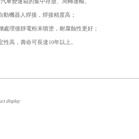
於汽車變速箱的集中存放、周轉運輸。
自動機器人焊接，焊接精度高；
理後靜電粉末噴塗，耐腐蝕性更好；
高，壽命可長達10年以上。
uct display