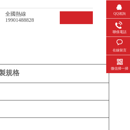
全國熱線
QQ谘詢
19901488828
聯係電話
在線留言
微信掃一掃
製規格