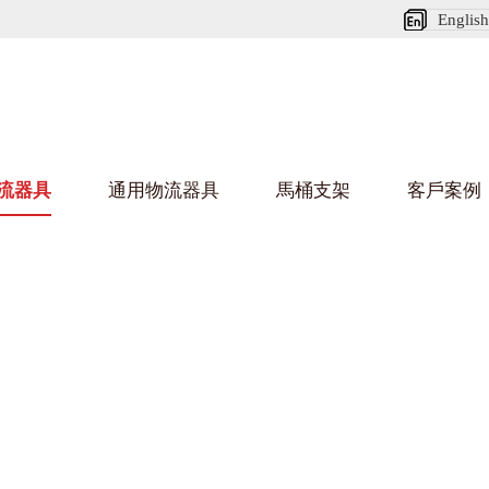
English
流器具
通用物流器具
馬桶支架
客戶案例
好色网站在线观看架
好色
烏龜車/平台車
化纖紡織行業
金屬零件
建築行業
絲車/紡絲車
布車/布匹架
絲箱
鋁型
鋼板箱
化工行業
金屬托盤
包裝行業