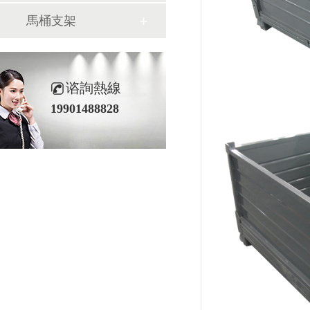
馬桶支架
谘詢熱線
19901488828