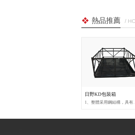
熱品推薦
/ H
日野KD包裝箱
1、整體采用鋼結構，具有強度高、承載性能強及自身重量輕的優點；2、料架為組裝式結構，易於拚裝拆卸，結構穩固耐用；3、管材使用自動下料機鋸切完成，尺寸更為