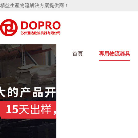
精益生產物流解決方案提供商！
首頁
專用物流器具
隱藏式馬桶水箱支架
好色视频APP下载架
好色
手推車
汽車行業
烏龜車
化纖
變速箱托盤
保險杠料架
發動機料架
絲車/
輪胎架
衝壓件料架
儀表盤料架
轉向機料架
消聲器料架
KD包裝箱
網箱
衛浴行業
鋼板
化工
懸掛料架