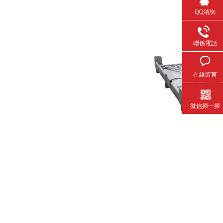
QQ谘詢
聯係電話
在線留言
微信掃一掃