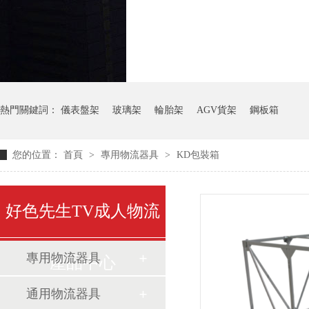
氣瓶料架
貨架
熱門關鍵詞：
儀表盤架
玻璃架
輪胎架
AGV貨架
鋼板箱
您的位置：
首頁
>
專用物流器具
>
KD包裝箱
好色先生TV成人物流
專用物流器具
產品中心
通用物流器具