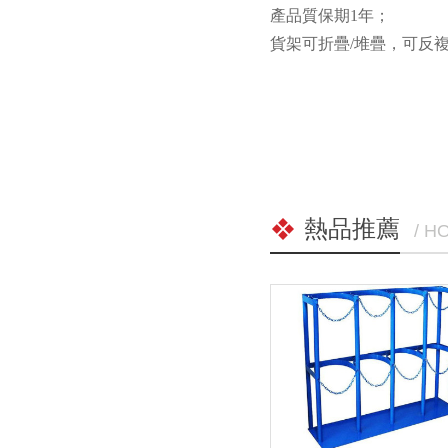
產品質保期1年；
貨架可折疊/堆疊，可反
熱品推薦
/ H