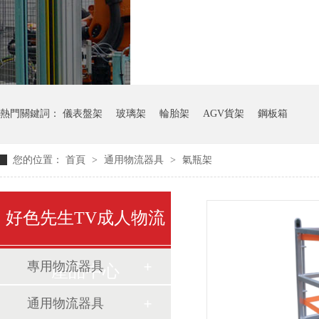
氣瓶料架
貨架
熱門關鍵詞：
儀表盤架
玻璃架
輪胎架
AGV貨架
鋼板箱
您的位置：
首頁
>
通用物流器具
>
氣瓶架
好色先生TV成人物流
專用物流器具
產品中心
通用物流器具