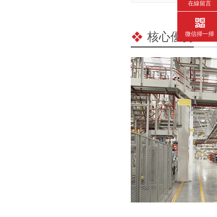
在線留言
微信掃一掃
核心優勢
/ C