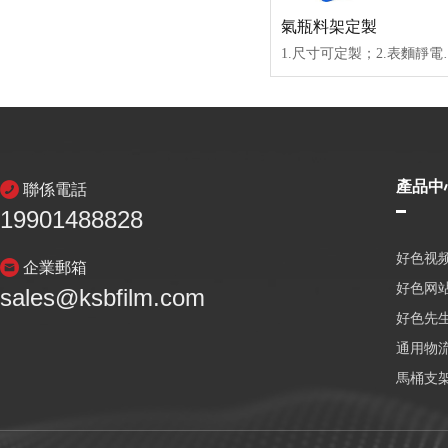
氣瓶料架定製
1.尺寸可定製；2.表麵靜電噴塑，不
產品中
聯係電話
19901488828
好色视频
企業郵箱
好色网
sales@ksbfilm.com
好色先生
通用物
馬桶支