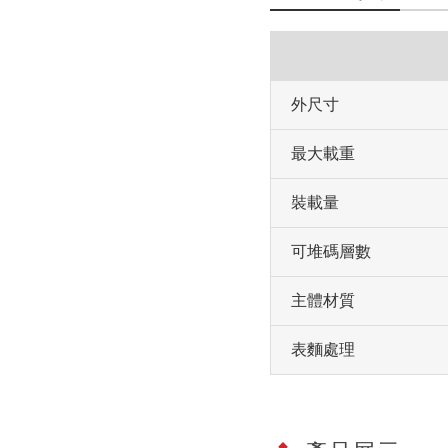
外尺寸
最大載重
裝載量
可堆碼層數
主體材質
表麵處理