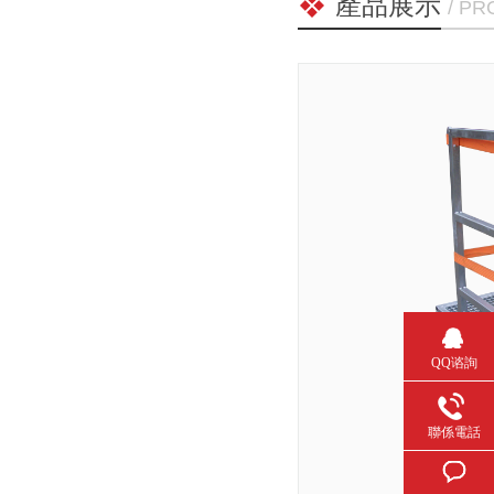
產品展示
/ P
QQ谘詢
聯係電話