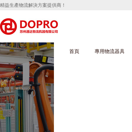
精益生產物流解決方案提供商！
首頁
專用物流器具
隱藏式馬桶水箱支架
好色视频APP下载架
好色
手推車
汽車行業
烏龜車
化纖
變速箱托盤
保險杠料架
發動機料架
絲車/
輪胎架
衝壓件料架
儀表盤料架
轉向機料架
消聲器料架
KD包裝箱
網箱
衛浴行業
鋼板
化工
懸掛料架