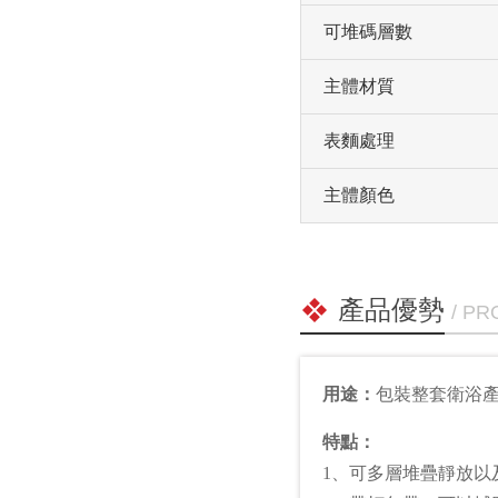
可堆碼層數
主體材質
表麵處理
主體顏色
產品優勢
/ P
用途：
包裝整套衛浴
特點：
1、可多層堆疊靜放