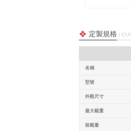
定製規格
/ C
名稱
型號
外觀尺寸
最大載重
裝載量