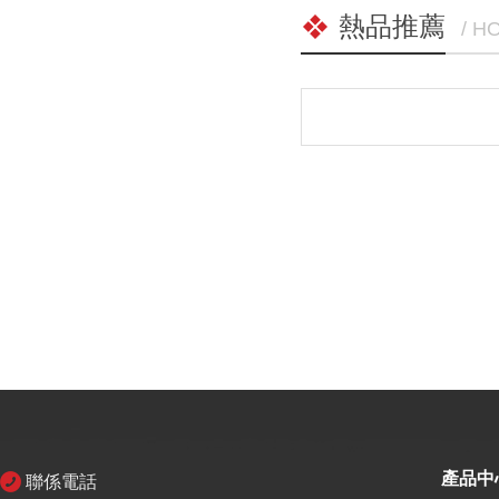
熱品推薦
/ H
產品中
聯係電話