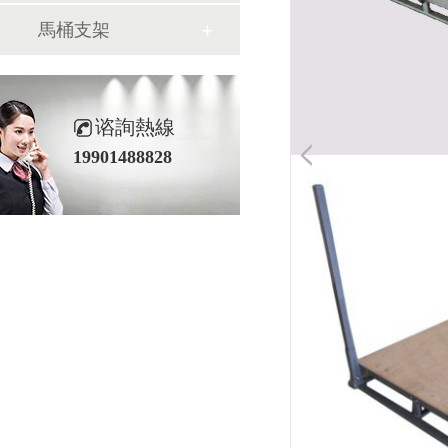
馬桶支架
谘詢熱線
19901488828