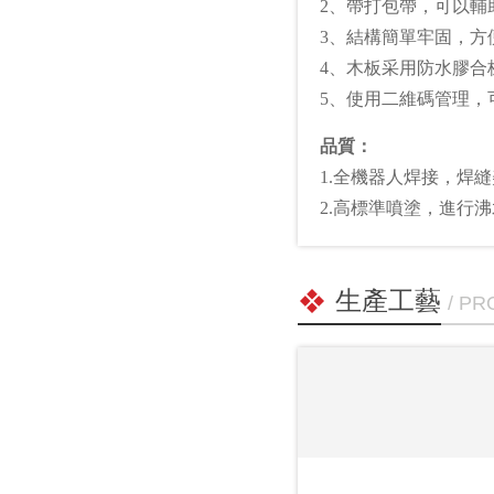
2、帶打包帶，可以輔
3、結構簡單牢固，方
4、木板采用防水膠合
5、使用二維碼管理，
品質：
1.全機器人焊接，焊
2.高標準噴塗，進行
生產工藝
/ P