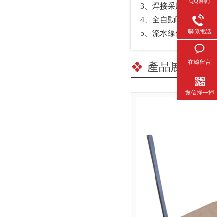
QQ谘詢
3、焊接采用全自動
4、全自動噴塗線一次
聯係電話
5、流水線作業，高效
在線留言
產品展示
/ P
微信掃一掃