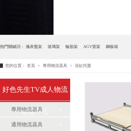
氣瓶料架
貨架
熱門關鍵詞：
儀表盤架
玻璃架
輪胎架
AGV貨架
鋼板箱
您的位置：
首頁
>
專用物流器具
>
浴缸托盤
好色先生TV成人物流
專用物流器具
產品中心
通用物流器具