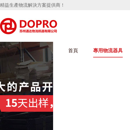
精益生產物流解決方案提供商！
首頁
專用物流器具
隱藏式馬桶水箱支架
好色视频APP下载架
好色
手推車
汽車行業
烏龜車
化纖
變速箱托盤
保險杠料架
發動機料架
絲車/
輪胎架
衝壓件料架
儀表盤料架
轉向機料架
消聲器料架
KD包裝箱
網箱
衛浴行業
鋼板
化工
懸掛料架