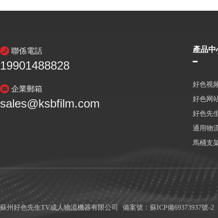
產品中
聯係電話
19901488828
好色视频
企業郵箱
好色网
sales@ksbfilm.com
好色先生
通用物
馬桶支
蘇州好色先生TV成人物流機器有限公司
備案號：
蘇ICP備69373937號-2