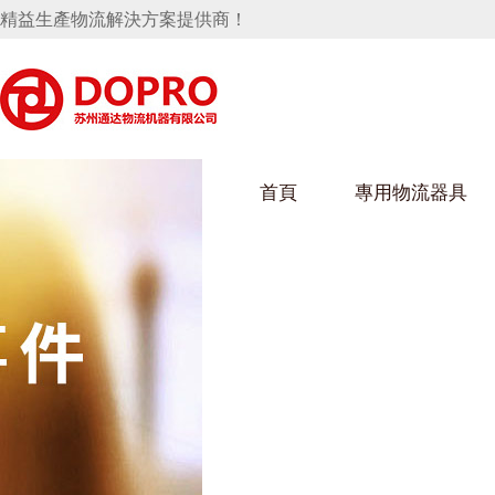
精益生產物流解決方案提供商！
首頁
專用物流器具
隱藏式馬桶水箱支架
好色视频APP下载架
好色
手推車
汽車行業
烏龜車
化纖
變速箱托盤
保險杠料架
發動機料架
絲車/
輪胎架
衝壓件料架
儀表盤料架
轉向機料架
消聲器料架
KD包裝箱
網箱
衛浴行業
鋼板
化工
懸掛料架