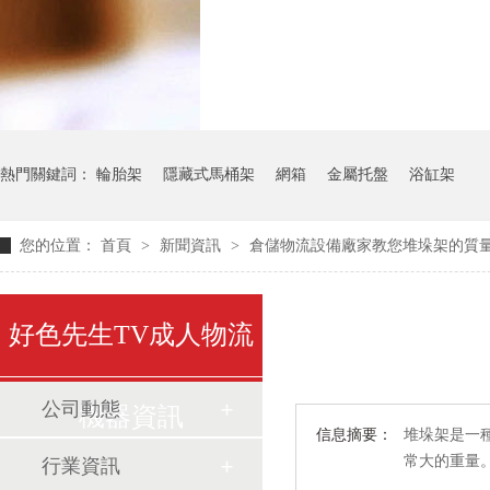
氣瓶料架
貨架
熱門關鍵詞：
輪胎架
隱藏式馬桶架
網箱
金屬托盤
浴缸架
您的位置：
首頁
>
新聞資訊
>
倉儲物流設備廠家教您堆垛架的質
好色先生TV成人物流
公司動態
機器資訊
信息摘要：
堆垛架是一種
常大的重量
行業資訊