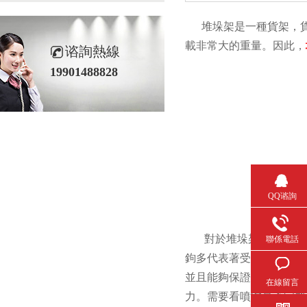
堆垛架是一種貨架
載非常大的重量。因此，
谘詢熱線
19901488828
QQ谘詢
對於堆垛架來說，他的
聯係電話
鉤多代表著受力的好壞
並且能夠保證較長的使用周
在線留言
力。需要看噴塗是否完整