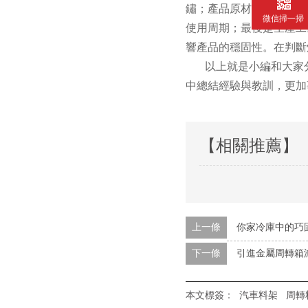
鏽；產品原材料的質量
微信掃一掃
使用周期；最後是生產
響產品的穩固性。在判斷
以上就是小編和大家分享的
中總結經驗與教訓，更加事倍
【相關推薦】
上一條
你家冷庫中的巧
下一條
引進金屬周轉箱
本文標簽：
汽車料架
周轉