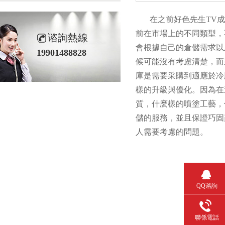
在之前好色先生TV成人
前在市場上的不同類型，
谘詢熱線
會根據自己的倉儲需求以
19901488828
候可能沒有考慮清楚，
庫是需要采購到適應於冷庫
樣的升級與優化。因
質，什麽樣的噴塗工
儲的服務，並且保證巧
人需要考慮的問題。
QQ谘詢
聯係電話