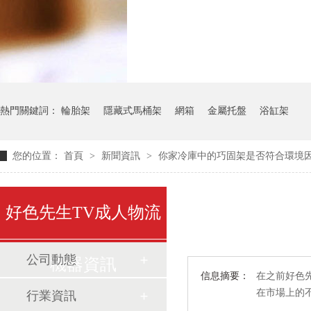
氣瓶料架
貨架
熱門關鍵詞：
輪胎架
隱藏式馬桶架
網箱
金屬托盤
浴缸架
您的位置：
首頁
>
新聞資訊
>
你家冷庫中的巧固架是否符合環境
好色先生TV成人物流
公司動態
機器資訊
信息摘要：
在之前好色先
在市場上的不同
行業資訊