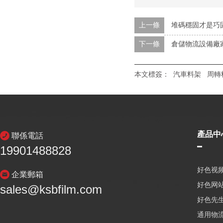
上一條
堆碼穩固才是巧
下一條
倉儲物流設備廠
本文標簽：
汽車料架
周轉
產品中
聯係電話
19901488828
好色视频
企業郵箱
好色网
sales@ksbfilm.com
好色先生
通用物