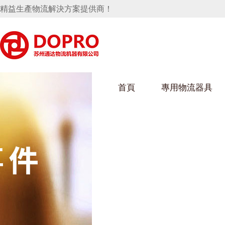
精益生產物流解決方案提供商！
首頁
專用物流器具
隱藏式馬桶水箱支架
好色视频APP下载架
好色
手推車
汽車行業
烏龜車
化纖
變速箱托盤
保險杠料架
發動機料架
絲車/
輪胎架
衝壓件料架
儀表盤料架
轉向機料架
消聲器料架
KD包裝箱
網箱
衛浴行業
鋼板
化工
懸掛料架