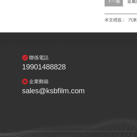
下一條
金屬
本文標簽：
汽車
聯係電話
19901488828
企業郵箱
sales@ksbfilm.com