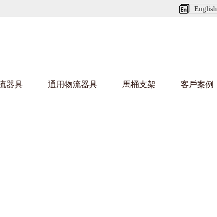
English
流器具
通用物流器具
馬桶支架
客戶案例
好色网站在线观看架
好色
烏龜車/平台車
化纖紡織行業
金屬零件
建築行業
絲車/紡絲車
布車/布匹架
絲箱
鋁型
鋼板箱
化工行業
金屬托盤
包裝行業