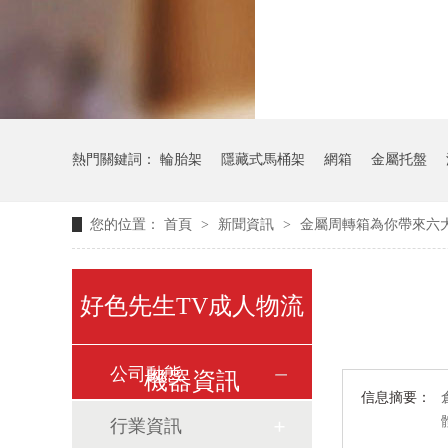
氣瓶料架
熱門關鍵詞：
輪胎架
隱藏式馬桶架
網箱
金屬托盤
您的位置：
首頁
>
新聞資訊
>
金屬周轉箱為你帶來六
好色先生TV成人物流
公司動態
機器資訊
信息摘要：
行業資訊