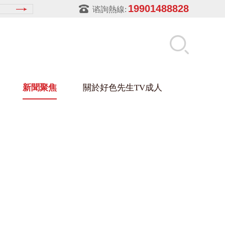
19901488828
谘詢熱線:
新聞聚焦
關於好色先生TV成人
先生APPIOS下载架
盒
材架
玻璃架
幕牆架
浴缸托盤