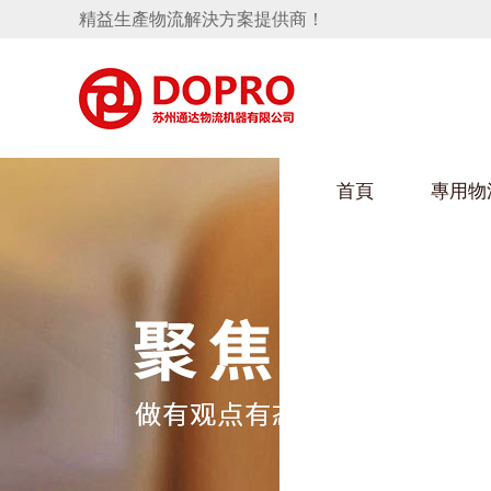
精益生產物流解決方案提供商！
首頁
專用物
隱藏式馬桶水箱支架
好色视频APP下载架
手推車
汽車行業
變速箱托盤
保險杠料架
發動機料架
輪胎架
衝壓件料架
儀表盤料架
轉向機料架
消聲器料架
KD包裝箱
網箱
衛浴行業
懸掛料架