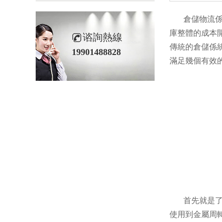
倉儲物流係統
庫整體的成本
谘詢熱線
傳統的倉儲係
19901488828
滿足幾個有效
首先就是了解
使用到金屬周