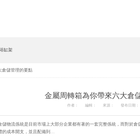
貨架係統
豬飼料槽
浴缸架
大倉儲管理的要點
金屬周轉箱為你帶來六大倉
作者：
編輯：
來源：
發布日期： 20
倉儲物流係統是目前市場上大部分企業都有著的一套完整係統，而對於倉
體的成本開支，並且配備到…