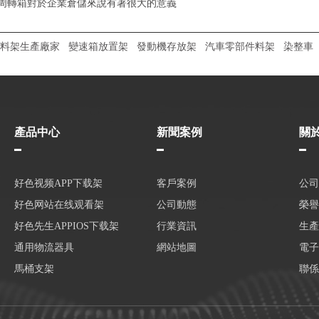
周轉箱對於企業倉儲來說有著很大的意義
料架生產廠家
變速箱放置架
發動機存放架
汽車零部件料架
染整車
產品中心
新聞案例
關
好色视频APP下载架
客戶案例
公司
好色网站在线观看架
公司動態
榮譽
好色先生APPIOS下载架
行業資訊
生產
通用物流器具
網站地圖
電子
馬桶支架
聯係